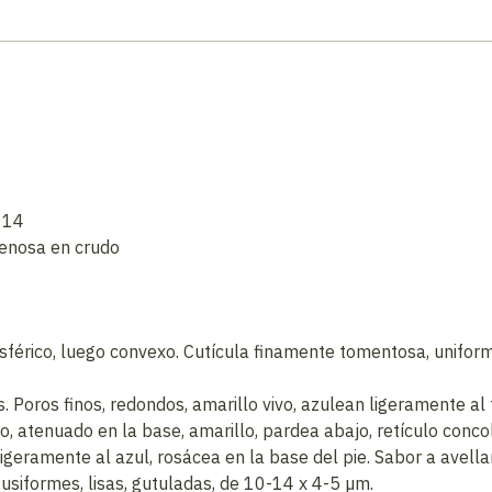
2014
enosa en crudo
férico, luego convexo. Cutícula finamente tomentosa, unifor
 Poros finos, redondos, amarillo vivo, azulean ligeramente al 
o, atenuado en la base, amarillo, pardea abajo, retículo conco
ligeramente al azul, rosácea en la base del pie. Sabor a avella
usiformes, lisas, gutuladas, de 10-14 x 4-5 µm.