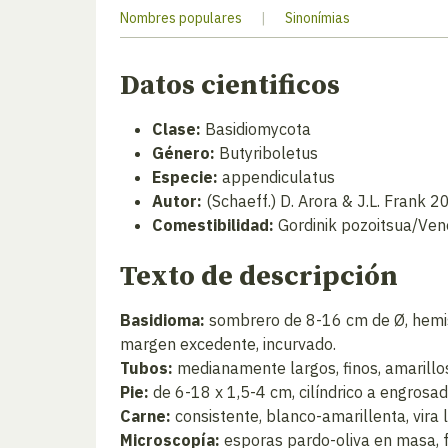
Nombres populares
|
Sinonímias
Datos cientificos
Clase:
Basidiomycota
Género:
Butyriboletus
Especie:
appendiculatus
Autor:
(Schaeff.) D. Arora & J.L. Frank 
Comestibilidad:
Gordinik pozoitsua/Ven
Texto de descripción
Basidioma:
sombrero de 8-16 cm de Ø, hemis
margen excedente, incurvado.
Tubos:
medianamente largos, finos, amarillos.
Pie:
de 6-18 x 1,5-4 cm, cilíndrico a engrosad
Carne:
consistente, blanco-amarillenta, vira 
Microscopía:
esporas pardo-oliva en masa, f