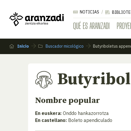
NOTICIAS
BIBLIOTE
QUÉ ES ARANZADI
PROYE
Inicio
Buscador micológico
Butyriboletus appen
Butyribol
Nombre popular
En euskera:
Onddo hankazorrotza
En castellano:
Boleto apendiculado