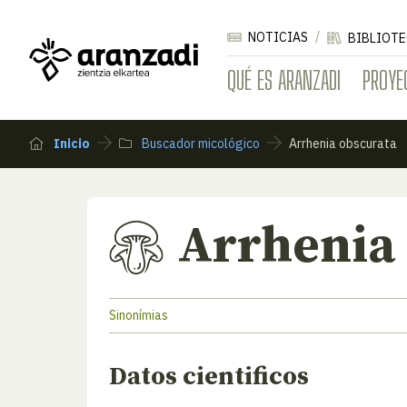
NOTICIAS
BIBLIOTE
QUÉ ES ARANZADI
PROYE
Inicio
Buscador micológico
Arrhenia obscurata
Arrhenia
Sinonímias
Datos cientificos