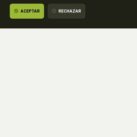
ACEPTAR
RECHAZAR
Te escuchamos,
estamos a tu dispos
ZORROAGAGAINA, 11 — 20014 DONOSTIA - SAN SEBASTIÁN 