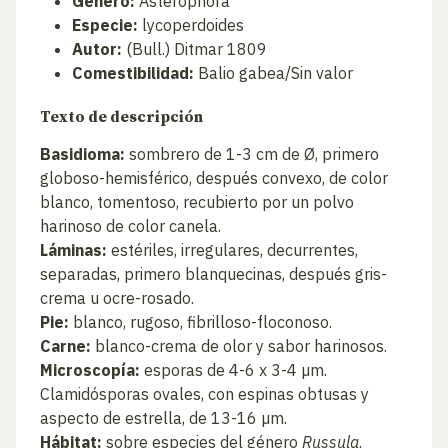
Género:
Asterophora
Especie:
lycoperdoides
Autor:
(Bull.) Ditmar 1809
Comestibilidad:
Balio gabea/Sin valor
Texto de descripción
Basidioma:
sombrero de 1-3 cm de Ø, primero
globoso-hemisférico, después convexo, de color
blanco, tomentoso, recubierto por un polvo
harinoso de color canela.
Láminas:
estériles, irregulares, decurrentes,
separadas, primero blanquecinas, después gris-
crema u ocre-rosado.
Pie:
blanco, rugoso, fibrilloso-floconoso.
Carne:
blanco-crema de olor y sabor harinosos.
Microscopía:
esporas de 4-6 x 3-4 µm.
Clamidósporas ovales, con espinas obtusas y
aspecto de estrella, de 13-16 µm.
Hábitat:
sobre especies del género
Russula
.