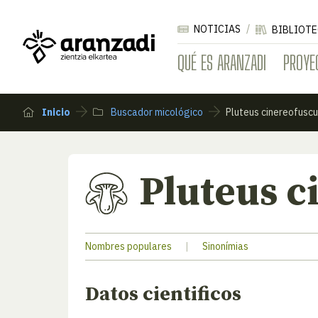
NOTICIAS
BIBLIOTE
QUÉ ES ARANZADI
PROYE
Inicio
Buscador micológico
Pluteus cinereofusc
Pluteus c
Nombres populares
|
Sinonímias
Datos cientificos