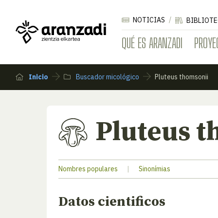
NOTICIAS
BIBLIOTE
QUÉ ES ARANZADI
PROYE
Inicio
Buscador micológico
Pluteus thomsonii
Pluteus t
Nombres populares
|
Sinonímias
Datos cientificos