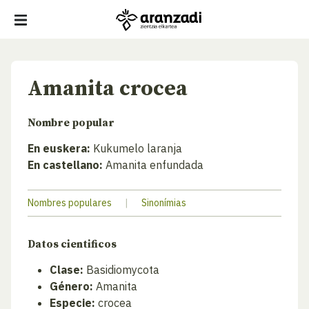
Amanita crocea
Nombre popular
En euskera:
Kukumelo laranja
En castellano:
Amanita enfundada
Nombres populares
|
Sinonímias
Datos cientificos
Clase:
Basidiomycota
Género:
Amanita
Especie:
crocea