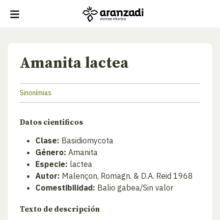
Amanita lactea
Sinonímias
Datos cientificos
Clase:
Basidiomycota
Género:
Amanita
Especie:
lactea
Autor:
Malençon, Romagn. & D.A. Reid 1968
Comestibilidad:
Balio gabea/Sin valor
Texto de descripción