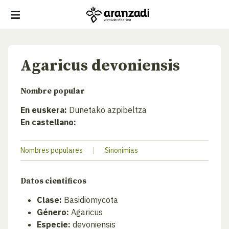
Agaricus devoniensis
Nombre popular
En euskera:
Dunetako azpibeltza
En castellano:
Nombres populares
|
Sinonímias
Datos cientificos
Clase:
Basidiomycota
Género:
Agaricus
Especie:
devoniensis