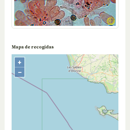
Mapa de recogidas
+
−