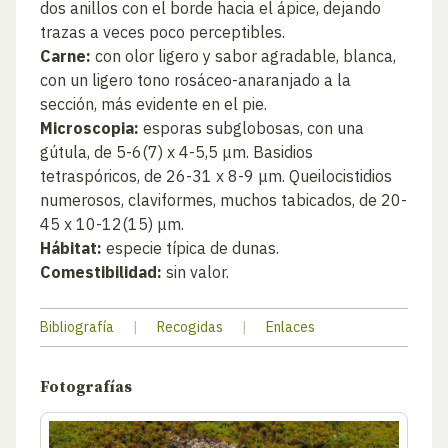
dos anillos con el borde hacia el ápice, dejando
trazas a veces poco perceptibles.
Carne:
con olor ligero y sabor agradable, blanca,
con un ligero tono rosáceo-anaranjado a la
sección, más evidente en el pie.
Microscopia:
esporas subglobosas, con una
gútula, de 5-6(7) x 4-5,5 μm. Basidios
tetraspóricos, de 26-31 x 8-9 μm. Queilocistidios
numerosos, claviformes, muchos tabicados, de 20-
45 x 10-12(15) μm.
Hábitat:
especie típica de dunas.
Comestibilidad:
sin valor.
Bibliografía
|
Recogidas
|
Enlaces
Fotografías