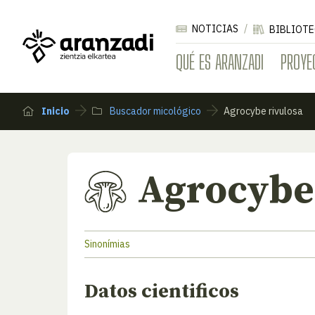
NOTICIAS
BIBLIOTE
QUÉ ES ARANZADI
PROYE
Inicio
Buscador micológico
Agrocybe rivulosa
Agrocybe
Sinonímias
Datos cientificos