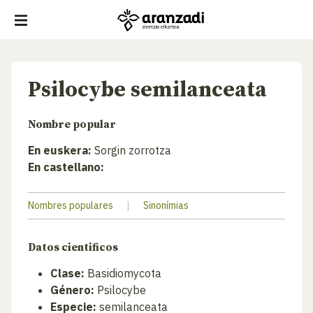
Psilocybe semilanceata
Nombre popular
En euskera:
Sorgin zorrotza
En castellano:
Nombres populares
|
Sinonímias
Datos cientificos
Clase:
Basidiomycota
Género:
Psilocybe
Especie:
semilanceata