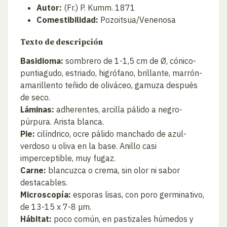
Autor:
(Fr.) P. Kumm. 1871
Comestibilidad:
Pozoitsua/Venenosa
Texto de descripción
Basidioma:
sombrero de 1-1,5 cm de Ø, cónico-
puntiagudo, estriado, higrófano, brillante, marrón-
amarillento teñido de oliváceo, gamuza después
de seco.
Láminas:
adherentes, arcilla pálido a negro-
púrpura. Arista blanca.
Pie:
cilíndrico, ocre pálido manchado de azul-
verdoso u oliva en la base. Anillo casi
imperceptible, muy fugaz.
Carne:
blancuzca o crema, sin olor ni sabor
destacables.
Microscopía:
esporas lisas, con poro germinativo,
de 13-15 x 7-8 µm.
Hábitat:
poco común, en pastizales húmedos y