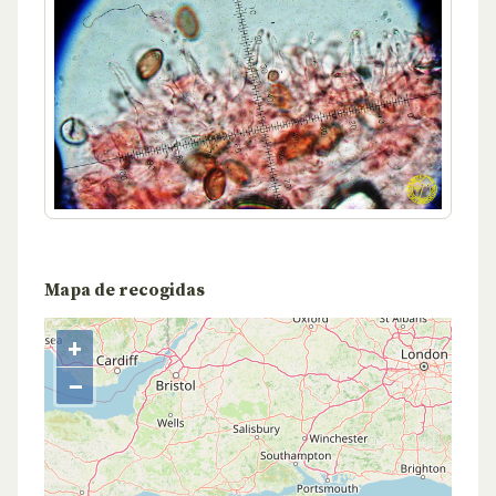
Mapa de recogidas
+
−