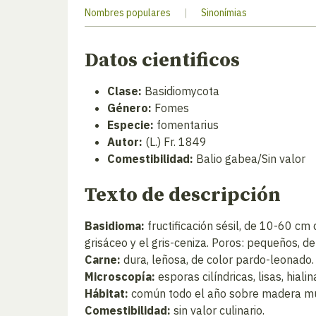
Nombres populares
|
Sinonímias
Datos cientificos
Clase:
Basidiomycota
Género:
Fomes
Especie:
fomentarius
Autor:
(L.) Fr. 1849
Comestibilidad:
Balio gabea/Sin valor
Texto de descripción
Basidioma:
fructificación sésil, de 10-60 cm
grisáceo y el gris-ceniza. Poros: pequeños, d
Carne:
dura, leñosa, de color pardo-leonado.
Microscopía:
esporas cilíndricas, lisas, hial
Hábitat:
común todo el año sobre madera mue
Comestibilidad:
sin valor culinario.