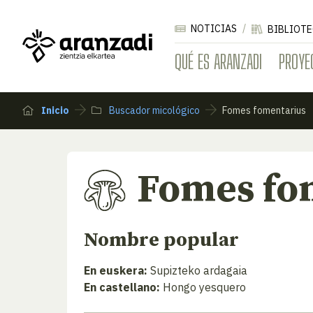
NOTICIAS
BIBLIOTE
QUÉ ES ARANZADI
PROYE
Inicio
Buscador micológico
Fomes fomentarius
Fomes fo
Nombre popular
En euskera:
Supizteko ardagaia
En castellano:
Hongo yesquero