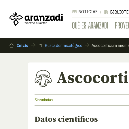
NOTICIAS
BIBLIOTE
QUÉ ES ARANZADI
PROYE
Inicio
Buscador micológico
Ascocorticium anom
Ascocort
Sinonímias
Datos cientificos