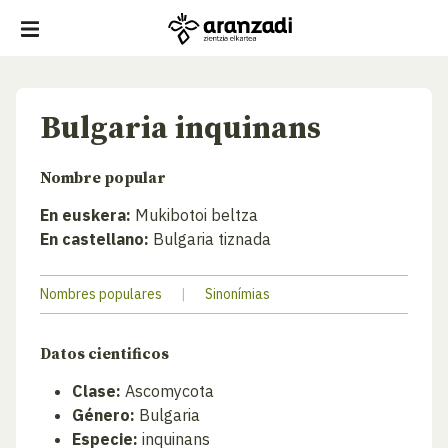
Bulgaria inquinans
Nombre popular
En euskera:
Mukibotoi beltza
En castellano:
Bulgaria tiznada
Nombres populares
|
Sinonímias
Datos cientificos
Clase:
Ascomycota
Género:
Bulgaria
Especie:
inquinans