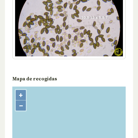
Mapa de recogidas
+
−