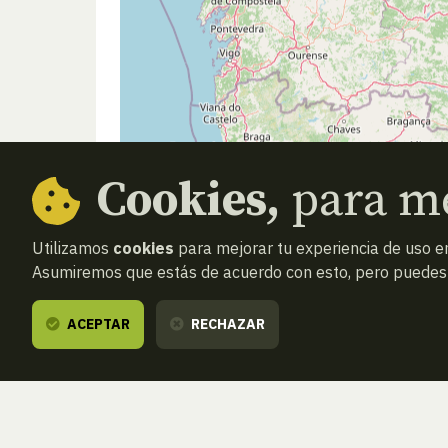
Cookies,
para me
Utilizamos
cookies
para mejorar tu experiencia de uso en
Asumiremos que estás de acuerdo con esto, pero puedes o
ACEPTAR
RECHAZAR