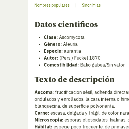
Nombres populares
|
Sinonímias
Datos cientificos
Clase:
Ascomycota
Género:
Aleuria
Especie:
aurantia
Autor:
(Pers.) Fuckel 1870
Comestibilidad:
Balio gabea/Sin valor
Texto de descripción
Ascoma:
fructificación sésil, adherida direc
ondulados y enrollados, la cara interna o hime
blanquecina, de superficie polvorienta.
Carne:
escasa, delgada y frágil, de color naran
Microscopía:
esporas elipsoidales, hialinas, 
Hábitat:
especie poco frecuente, de primaver