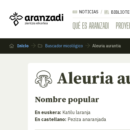
NOTICIAS
BIBLIOTE
QUÉ ES ARANZADI
PROYE
Inicio
Buscador micológico
Aleuria aurantia
Aleuria a
Nombre popular
En euskera:
Katilu laranja
En castellano:
Peziza anaranjada