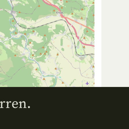
rren.