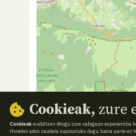
Cookieak,
zure e
Cookieak
erabiltzen ditugu zure nabigazio esperientzia 
Honekin ados zaudela suposatuko dugu, baina parte ez 