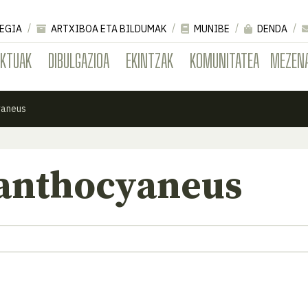
EGIA
ARTXIBOA ETA BILDUMAK
MUNIBE
DENDA
EKTUAK
DIBULGAZIOA
EKINTZAK
KOMUNITATEA
MEZEN
yaneus
xanthocyaneus