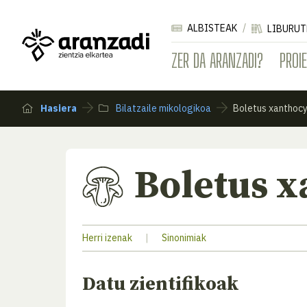
ALBISTEAK
LIBURUT
ZER DA ARANZADI?
PROI
Hasiera
Bilatzaile mikologikoa
Boletus xanthoc
Boletus 
Herri izenak
|
Sinonimiak
Datu zientifikoak