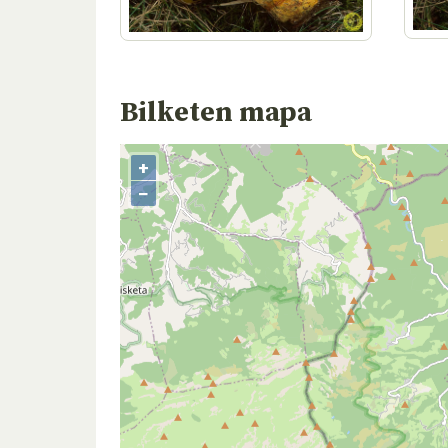
Bilketen mapa
+
−