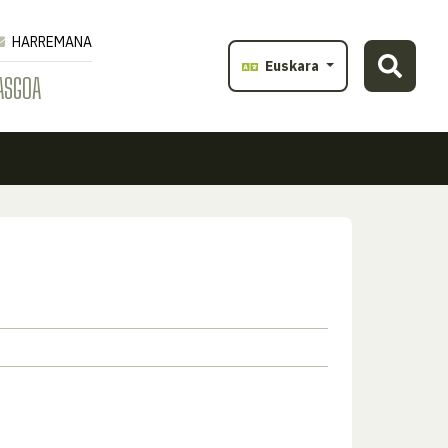
HARREMANA
Euskara
ASGOA