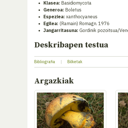
Klasea:
Basidiomycota
Generoa:
Boletus
Espeziea:
xanthocyaneus
Egilea:
(Ramain) Romagn. 1976
Jangarritasuna:
Gordinik pozoitsua/Ven
Deskribapen testua
Bibliografia
|
Bilketak
Argazkiak