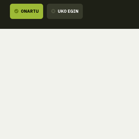
ONARTU
UKO EGIN
Entzuten dizugu,
zure esanetara gau
ZORROAGAGAINA, 11 — 20014 DONOSTIA - SAN SEBASTIÁN 