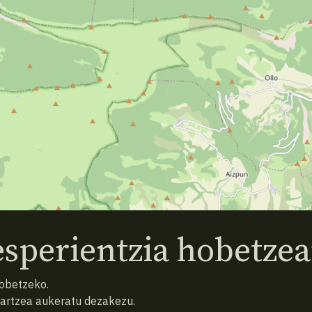
sperientzia hobetzea
hobetzeko.
hartzea aukeratu dezakezu.