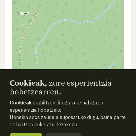
Cookieak,
zure esperientzia
hobetzearren.
AURREKOA
HURRENGOA
ATZERA
Cookieak
erabiltzen ditugu zure nabigazio
esperientzia hobetzeko.
Honekin ados zaudela suposatuko dugu, baina parte
ez hartzea aukeratu dezakezu.