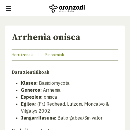
Arrhenia onisca
Herri izenak
|
Sinonimiak
Datu zientifikoak
Klasea:
Basidiomycota
Generoa:
Arrhenia
Espeziea:
onisca
Egilea:
(Fr.) Redhead, Lutzoni, Moncalvo &
Vilgalys 2002
Jangarritasuna:
Balio gabea/Sin valor