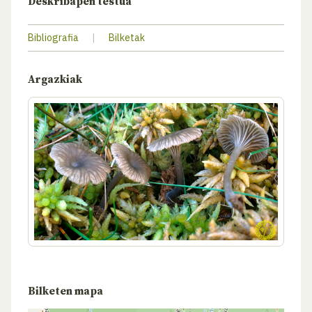
Deskribapen testua
Bibliografia
|
Bilketak
Argazkiak
Bilketen mapa