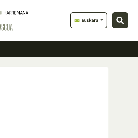
HARREMANA
Euskara
ASGOA