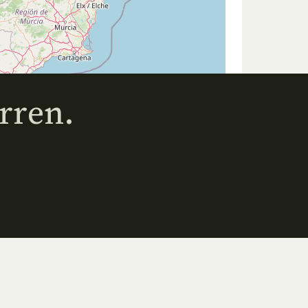
rren.