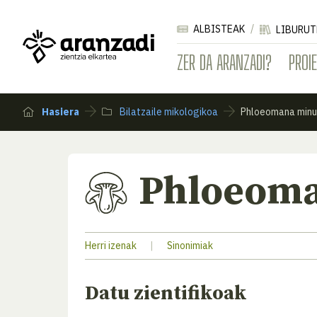
ALBISTEAK
LIBURUT
ZER DA ARANZADI?
PROI
Hasiera
Bilatzaile mikologikoa
Phloeomana minu
Phloeoma
Herri izenak
|
Sinonimiak
Datu zientifikoak