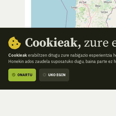
Cookieak,
zure e
Cookieak
erabiltzen ditugu zure nabigazio esperientzia 
Honekin ados zaudela suposatuko dugu, baina parte ez 
ONARTU
UKO EGIN