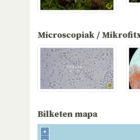
Microscopiak / Mikrofit
Bilketen mapa
+
−