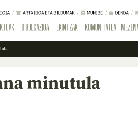
EGIA
ARTXIBOA ETA BILDUMAK
MUNIBE
DENDA
EKTUAK
DIBULGAZIOA
EKINTZAK
KOMUNITATEA
MEZEN
tula
na minutula