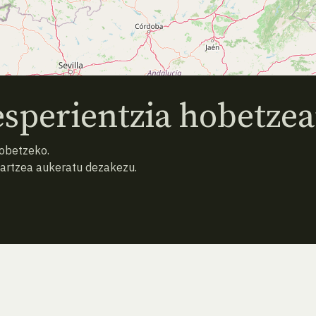
sperientzia hobetzea
hobetzeko.
hartzea aukeratu dezakezu.
AURREKO ESPEZIEA
ATZERA
HURRENGO ESPEZIEA