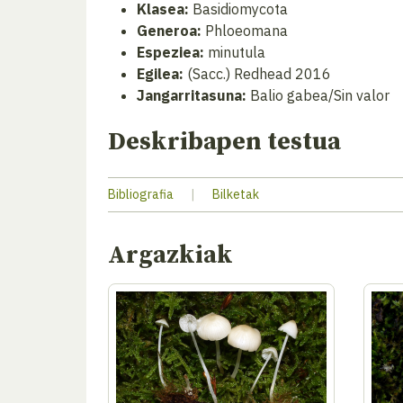
Klasea:
Basidiomycota
Generoa:
Phloeomana
Espeziea:
minutula
Egilea:
(Sacc.) Redhead 2016
Jangarritasuna:
Balio gabea/Sin valor
Deskribapen testua
Bibliografia
|
Bilketak
Argazkiak