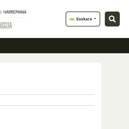
HARREMANA
Euskara
ASGOA