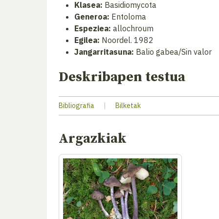
Klasea:
Basidiomycota
Generoa:
Entoloma
Espeziea:
allochroum
Egilea:
Noordel. 1982
Jangarritasuna:
Balio gabea/Sin valor
Deskribapen testua
Bibliografia
|
Bilketak
Argazkiak