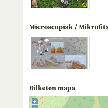
Microscopiak / Mikrofit
Bilketen mapa
+
−