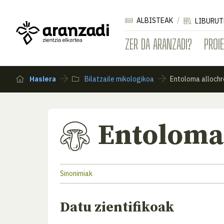
ALBISTEAK
LIBURUT
ZER DA ARANZADI?
PROI
Hasiera
Bilatzaile mikologikoa
Entoloma alloch
Entoloma
Sinonimiak
Datu zientifikoak