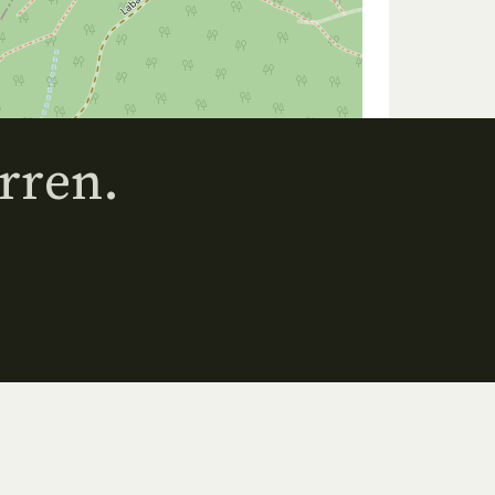
rren.