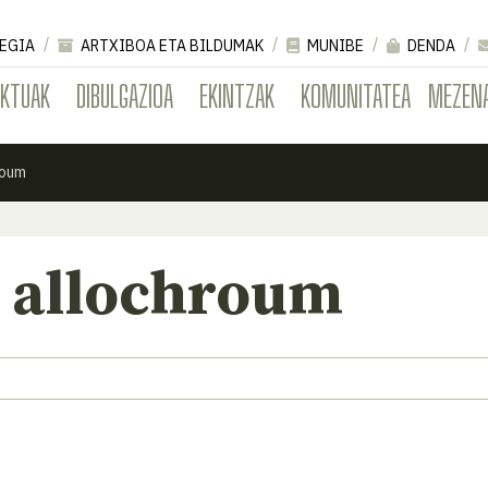
EGIA
ARTXIBOA ETA BILDUMAK
MUNIBE
DENDA
EKTUAK
DIBULGAZIOA
EKINTZAK
KOMUNITATEA
MEZEN
roum
 allochroum