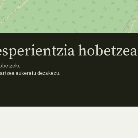
sperientzia hobetzea
hobetzeko.
hartzea aukeratu dezakezu.
ATZERA