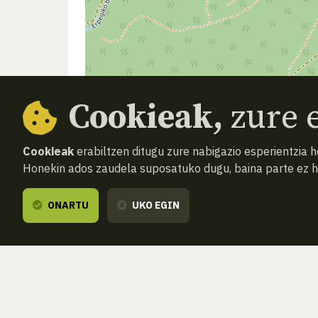
Cookieak,
zure e
Cookieak
erabiltzen ditugu zure nabigazio esperientzia 
Honekin ados zaudela suposatuko dugu, baina parte ez 
ONARTU
UKO EGIN