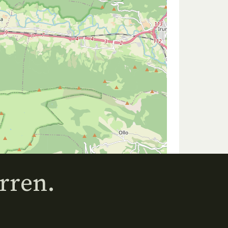
rren.