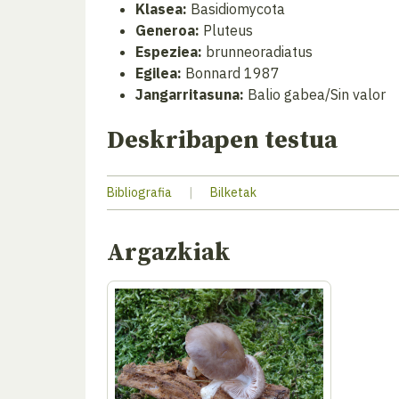
Klasea:
Basidiomycota
Generoa:
Pluteus
Espeziea:
brunneoradiatus
Egilea:
Bonnard 1987
Jangarritasuna:
Balio gabea/Sin valor
Deskribapen testua
Bibliografia
|
Bilketak
Argazkiak