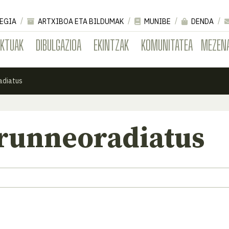
EGIA
ARTXIBOA ETA BILDUMAK
MUNIBE
DENDA
EKTUAK
DIBULGAZIOA
EKINTZAK
KOMUNITATEA
MEZEN
adiatus
brunneoradiatus