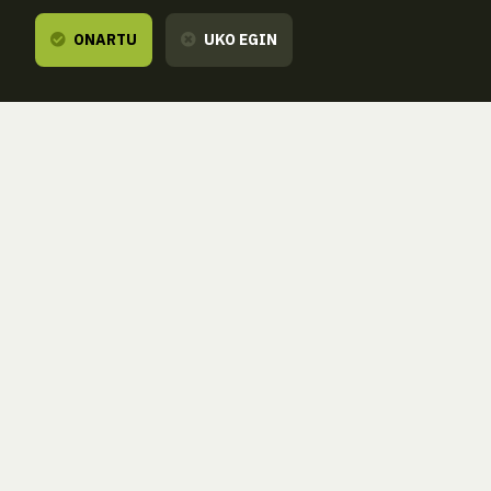
ONARTU
UKO EGIN
Entzuten dizugu,
zure esanetara gau
ZORROAGAGAINA, 11 — 20014 DONOSTIA - SAN SEBASTIÁN 