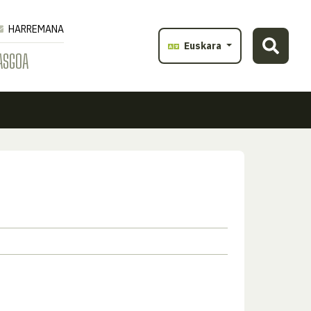
HARREMANA
Euskara
ASGOA