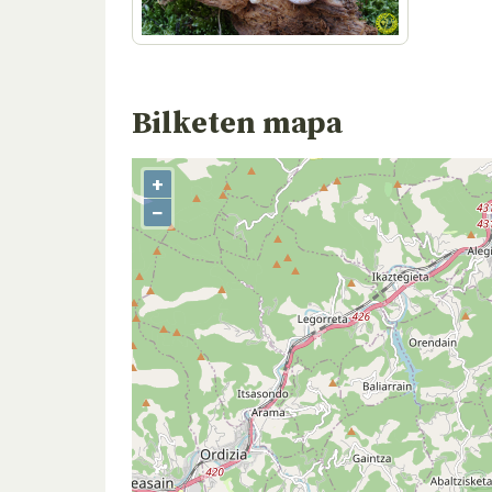
Bilketen mapa
+
−