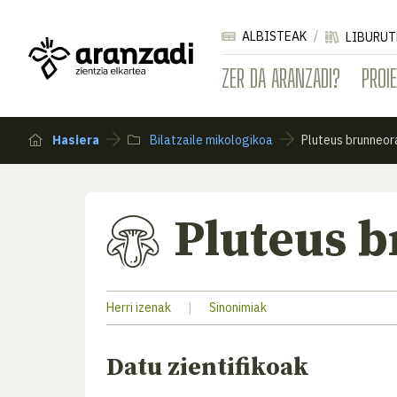
ALBISTEAK
LIBURUT
ZER DA ARANZADI?
PROI
Hasiera
Bilatzaile mikologikoa
Pluteus brunneor
Pluteus 
Herri izenak
|
Sinonimiak
Datu zientifikoak