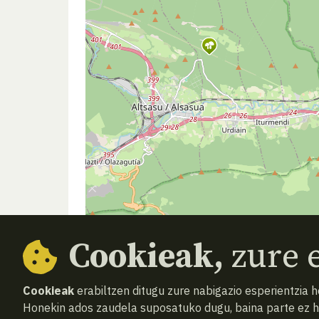
Cookieak,
zure e
Cookieak
erabiltzen ditugu zure nabigazio esperientzia 
Honekin ados zaudela suposatuko dugu, baina parte ez 