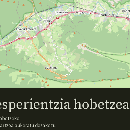
sperientzia hobetzea
hobetzeko.
hartzea aukeratu dezakezu.