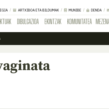
EGIA
ARTXIBOA ETA BILDUMAK
MUNIBE
DENDA
EKTUAK
DIBULGAZIOA
EKINTZAK
KOMUNITATEA
MEZEN
a
vaginata