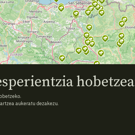
sperientzia hobetzea
hobetzeko.
hartzea aukeratu dezakezu.