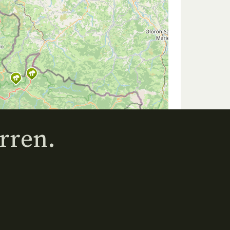
rren.