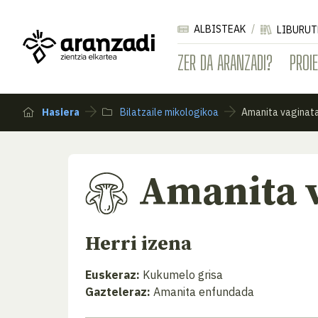
ALBISTEAK
LIBURUT
ZER DA ARANZADI?
PROI
Hasiera
Bilatzaile mikologikoa
Amanita vaginat
Amanita 
Herri izena
Euskeraz:
Kukumelo grisa
Gazteleraz:
Amanita enfundada