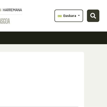
HARREMANA
Euskara
ASGOA