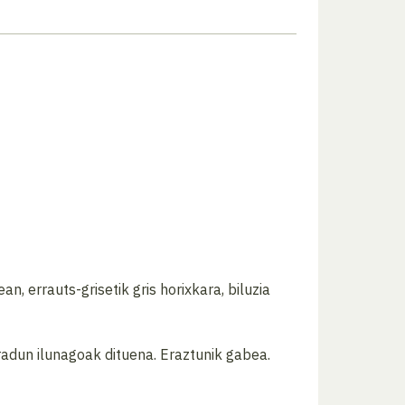
, errauts-grisetik gris horixkara, biluzia
rradun ilunagoak dituena. Eraztunik gabea.