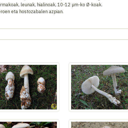
ormakoak, leunak, hialinoak, 10-12 µm-ko Ø-koak.
roen eta hostozabalen azpian.