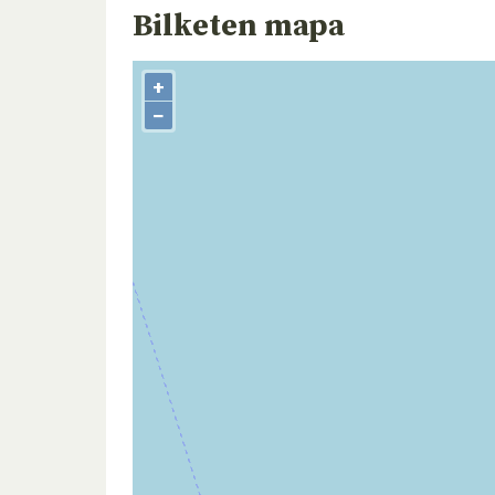
Bilketen mapa
+
−