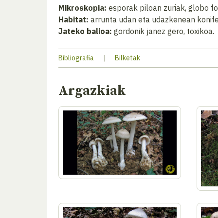
Mikroskopia:
esporak piloan zuriak, globo f
Habitat:
arrunta udan eta udazkenean konife
Jateko balioa:
gordonik janez gero, toxikoa.
Bibliografia
|
Bilketak
Argazkiak