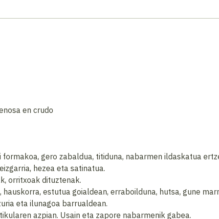
enosa en crudo
ormakoa, gero zabaldua, titiduna, nabarmen ildaskatua ertzean
izgarria, hezea eta satinatua.
k, orritxoak dituztenak.
a, hauskorra, estutua goialdean, erraboilduna, hutsa, gune ma
zuria eta ilunagoa barrualdean.
utikularen azpian. Usain eta zapore nabarmenik gabea.