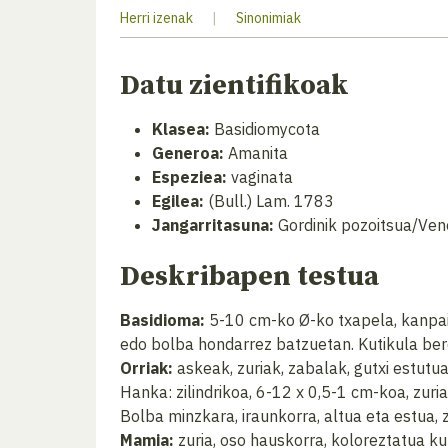
Herri izenak
|
Sinonimiak
Datu zientifikoak
Klasea:
Basidiomycota
Generoa:
Amanita
Espeziea:
vaginata
Egilea:
(Bull.) Lam. 1783
Jangarritasuna:
Gordinik pozoitsua/Ven
Deskribapen testua
Basidioma:
5-10 cm-ko Ø-ko txapela, kanpai f
edo bolba hondarrez batzuetan. Kutikula bere
Orriak:
askeak, zuriak, zabalak, gutxi estutua
Hanka: zilindrikoa, 6-12 x 0,5-1 cm-koa, zuri
Bolba minzkara, iraunkorra, altua eta estua, 
Mamia:
zuria, oso hauskorra, koloreztatua k