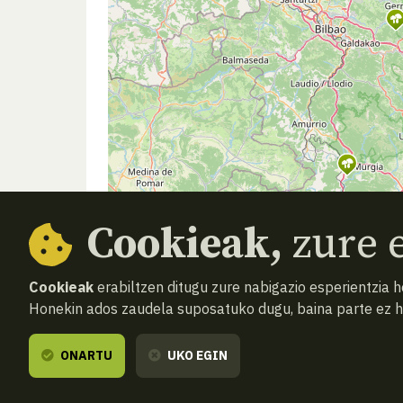
Cookieak,
zure e
Cookieak
erabiltzen ditugu zure nabigazio esperientzia 
Honekin ados zaudela suposatuko dugu, baina parte ez 
ONARTU
UKO EGIN