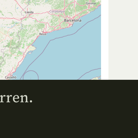
rren.