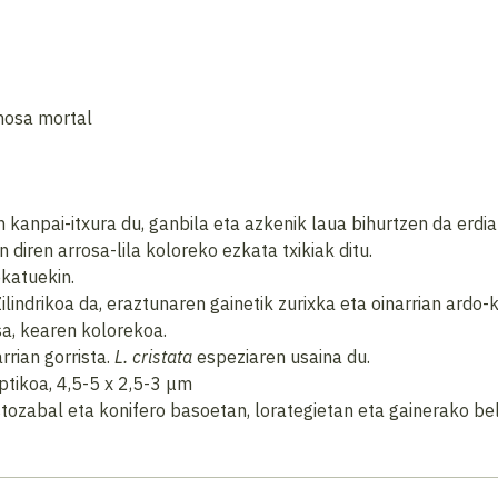
nosa mortal
anpai-itxura du, ganbila eta azkenik laua bihurtzen da erdian
 diren arrosa-lila koloreko ezkata txikiak ditu.
ekatuekin.
ilindrikoa da, eraztunaren gainetik zurixka eta oinarrian ardo
sa, kearen kolorekoa.
rian gorrista.
L. cristata
espeziaren usaina du.
iptikoa, 4,5-5 x 2,5-3 μm
zabal eta konifero basoetan, lorategietan eta gainerako bel