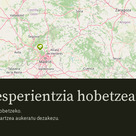
sperientzia hobetzea
hobetzeko.
hartzea aukeratu dezakezu.