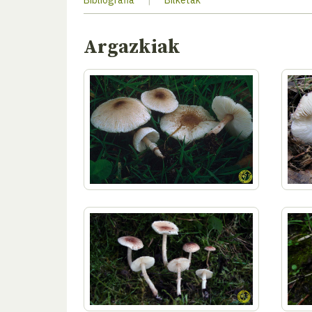
Bibliografia
|
Bilketak
Argazkiak