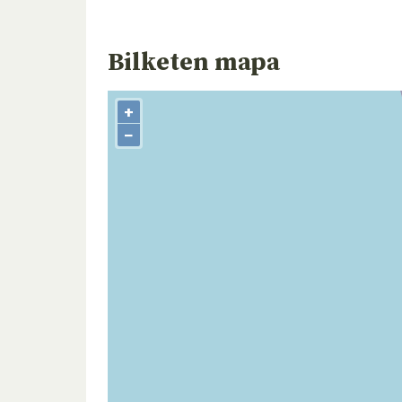
Bilketen mapa
+
−