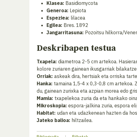
Klasea:
Basidiomycota
Generoa:
Lepiota
Espeziea:
lilacea
Egilea:
Bres. 1892
Jangarritasuna:
Pozoitsu hilkorra/Vene
Deskribapen testua
Txapela:
diametroa 2-5 cm artekoa. Hasieran k
kolore zuriaren gainean ikusgarriak bilakatzen
Orriak:
askeak dira, hertsiak eta orriska tart
Hanka:
tamaina 1,5-4 x 0,3-0,8 cm artekoa. Z
du, gainean zurixka eta azpian morea edo gri
Mamia:
txapelekoa zuria da eta hankako oinar
Mikroskopia:
espora-jalkina zuria, espora el
Habitat:
udan eta udazkenean hazten da hosto
Jateko balioa:
hiltzailea.