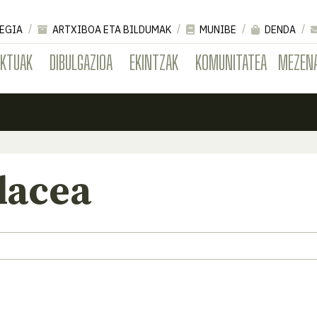
EGIA
ARTXIBOA ETA BILDUMAK
MUNIBE
DENDA
EKTUAK
DIBULGAZIOA
EKINTZAK
KOMUNITATEA
MEZEN
ilacea