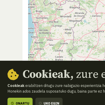
Cookieak,
zure e
Cookieak
erabiltzen ditugu zure nabigazio esperientzia 
Honekin ados zaudela suposatuko dugu, baina parte ez 
ONARTU
UKO EGIN