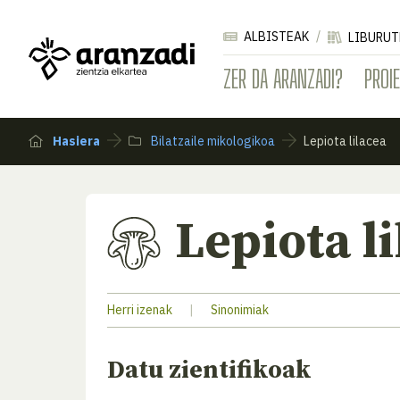
ALBISTEAK
LIBURUT
ZER DA ARANZADI?
PROI
Hasiera
Bilatzaile mikologikoa
Lepiota lilacea
Lepiota l
Herri izenak
|
Sinonimiak
Datu zientifikoak