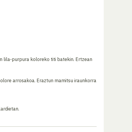
 lila-purpura koloreko titi batekin. Ertzean
-kolore arrosakoa. Eraztun mamitsu iraunkorra
ardietan.