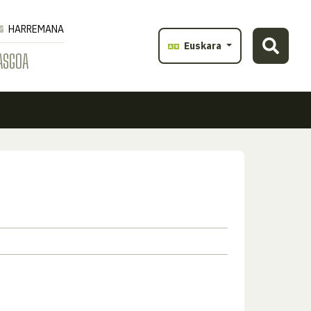
HARREMANA
Euskara
ASGOA