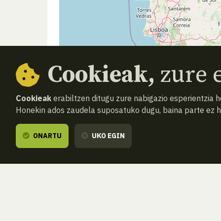
Cookieak,
zure e
Cookieak
erabiltzen ditugu zure nabigazio esperientzia 
Honekin ados zaudela suposatuko dugu, baina parte ez 
ONARTU
UKO EGIN