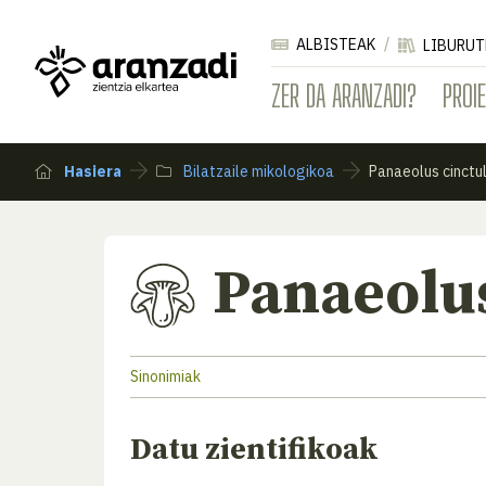
ALBISTEAK
LIBURUT
ZER DA ARANZADI?
PROI
Hasiera
Bilatzaile mikologikoa
Panaeolus cinctu
Panaeolus
Sinonimiak
Datu zientifikoak