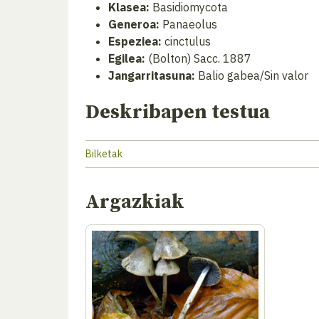
Klasea:
Basidiomycota
Generoa:
Panaeolus
Espeziea:
cinctulus
Egilea:
(Bolton) Sacc. 1887
Jangarritasuna:
Balio gabea/Sin valor
Deskribapen testua
Bilketak
Argazkiak