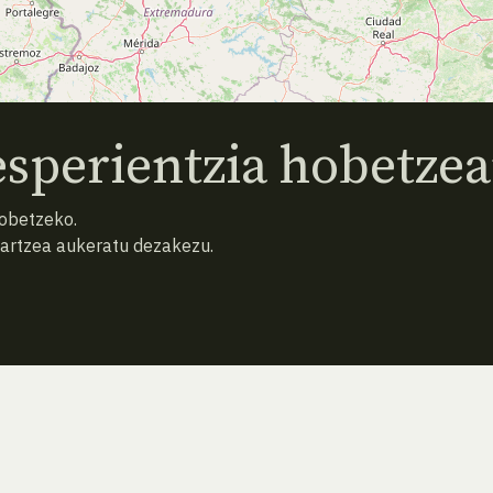
sperientzia hobetzea
hobetzeko.
hartzea aukeratu dezakezu.
AURREKO ESPEZIEA
ATZERA
HURRENGO ESPEZIEA