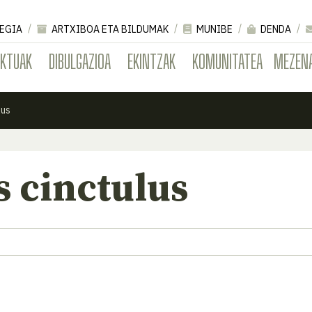
EGIA
ARTXIBOA ETA BILDUMAK
MUNIBE
DENDA
EKTUAK
DIBULGAZIOA
EKINTZAK
KOMUNITATEA
MEZEN
lus
 cinctulus