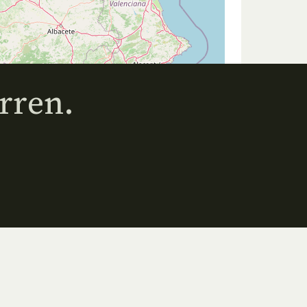
rren.