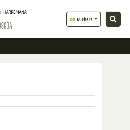
HARREMANA
Euskara
ASGOA