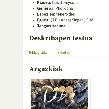
Klasea:
Basidiomycota
Generoa:
Pholiotina
Espeziea:
teneroides
Egilea:
(J.E. Lange) Singer 1936
Jangarritasuna:
Deskribapen testua
Bibliografia
|
Bilketak
Argazkiak