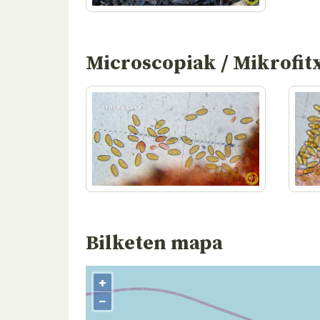
Microscopiak / Mikrofit
Bilketen mapa
+
−