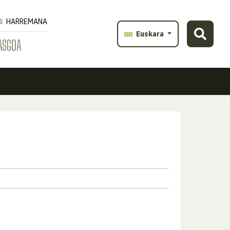
HARREMANA
Euskara
ASGOA