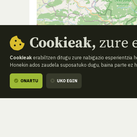
Cookieak,
zure e
Cookieak
erabiltzen ditugu zure nabigazio esperientzia 
Honekin ados zaudela suposatuko dugu, baina parte ez 
ONARTU
UKO EGIN