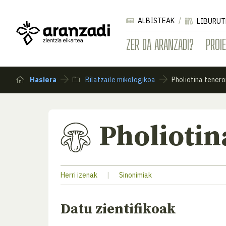
ALBISTEAK
LIBURUT
ZER DA ARANZADI?
PROI
Hasiera
Bilatzaile mikologikoa
Pholiotina tenero
Pholiotin
Herri izenak
|
Sinonimiak
Datu zientifikoak