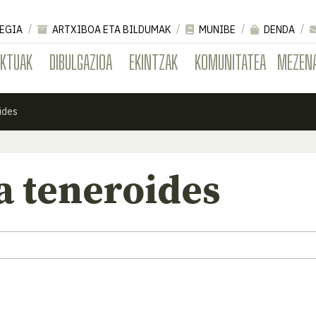
EGIA
ARTXIBOA ETA BILDUMAK
MUNIBE
DENDA
EKTUAK
DIBULGAZIOA
EKINTZAK
KOMUNITATEA
MEZEN
ides
a teneroides