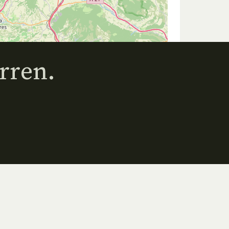
rren.