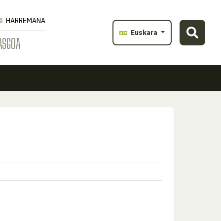
HARREMANA
Euskara
ASGOA