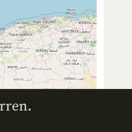
rren.