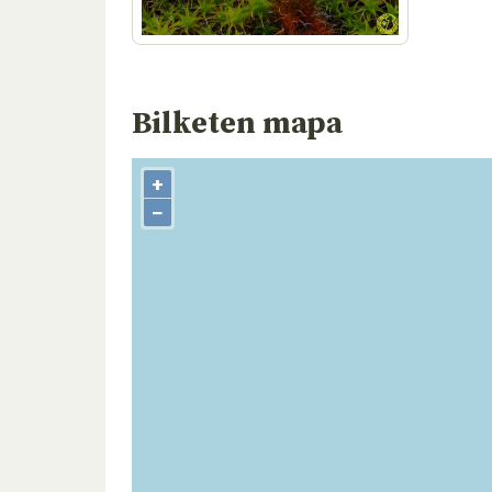
Bilketen mapa
+
−