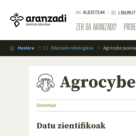
ALBISTEAK
LIBURUT
ZER DA ARANZADI?
PROI
Hasiera
Bilatzaile mikologikoa
Agrocybe pusiol
Agrocybe
Sinonimiak
Datu zientifikoak