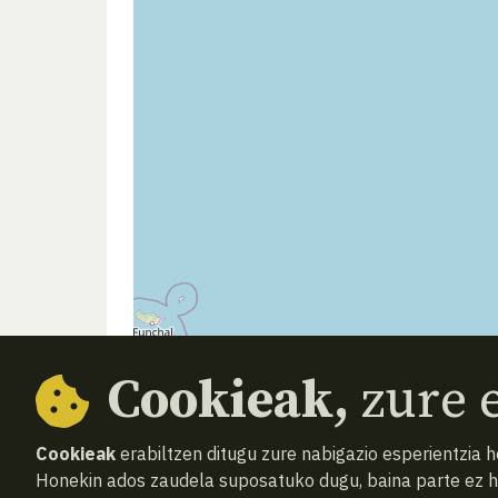
Cookieak,
zure e
Cookieak
erabiltzen ditugu zure nabigazio esperientzia 
Honekin ados zaudela suposatuko dugu, baina parte ez 