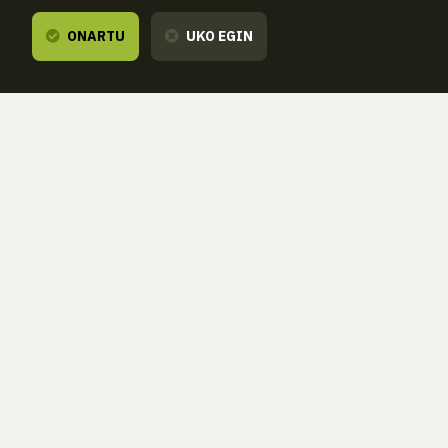
ONARTU
UKO EGIN
Entzuten dizugu,
zure esanetara gau
ZORROAGAGAINA, 11 — 20014 DONOSTIA - SAN SEBASTIÁN 