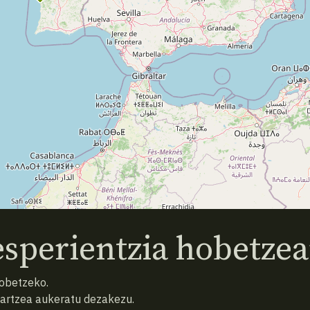
sperientzia hobetzea
hobetzeko.
hartzea aukeratu dezakezu.