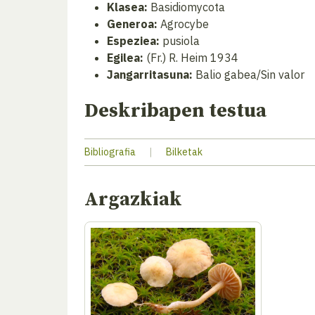
Klasea:
Basidiomycota
Generoa:
Agrocybe
Espeziea:
pusiola
Egilea:
(Fr.) R. Heim 1934
Jangarritasuna:
Balio gabea/Sin valor
Deskribapen testua
Bibliografia
|
Bilketak
Argazkiak