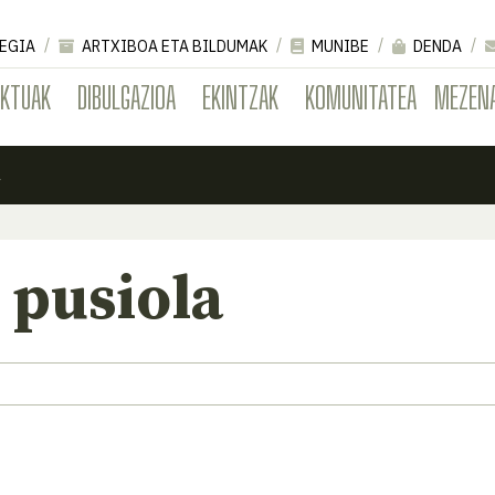
EGIA
ARTXIBOA ETA BILDUMAK
MUNIBE
DENDA
EKTUAK
DIBULGAZIOA
EKINTZAK
KOMUNITATEA
MEZEN
a
 pusiola