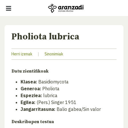
Pholiota lubrica
Herri izenak
|
Sinonimiak
Datu zientifikoak
Klasea:
Basidiomycota
Generoa:
Pholiota
Espeziea:
lubrica
Egilea:
(Pers.) Singer 1951
Jangarritasuna:
Balio gabea/Sin valor
Deskribapen testua