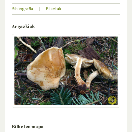
Bibliografia
|
Bilketak
Argazkiak
Bilketen mapa