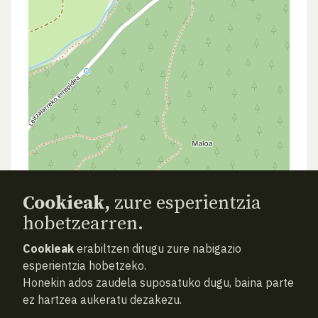
Cookieak,
zure esperientzia
hobetzearren.
Cookieak
erabiltzen ditugu zure nabigazio
AURREKOA
HURRENGOA
ATZERA
esperientzia hobetzeko.
Honekin ados zaudela suposatuko dugu, baina parte
ez hartzea aukeratu dezakezu.