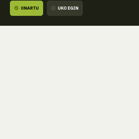
ONARTU
UKO EGIN
Entzuten dizugu,
zure esanetara gaude
ZORROAGAGAINA, 11 — 20014 DONOSTIA - SAN SEBASTIÁN (GIPUZKOA
· SPAIN)
T.
943 46 61 42
aranzadi@aranzadi.eus