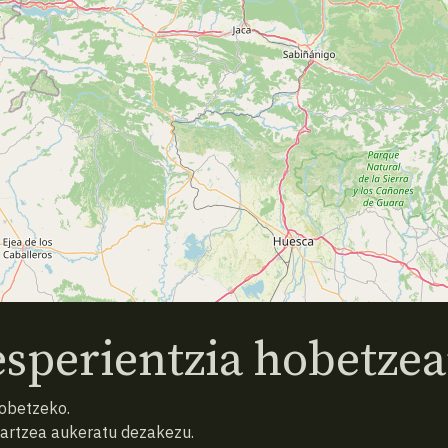
sperientzia hobetzea
hobetzeko.
hartzea aukeratu dezakezu.