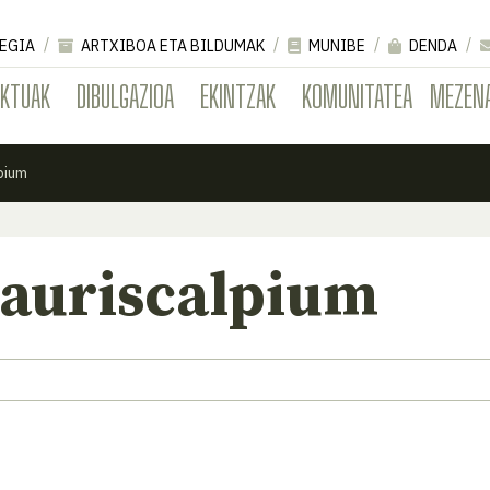
EGIA
ARTXIBOA ETA BILDUMAK
MUNIBE
DENDA
EKTUAK
DIBULGAZIOA
EKINTZAK
KOMUNITATEA
MEZEN
pium
 auriscalpium