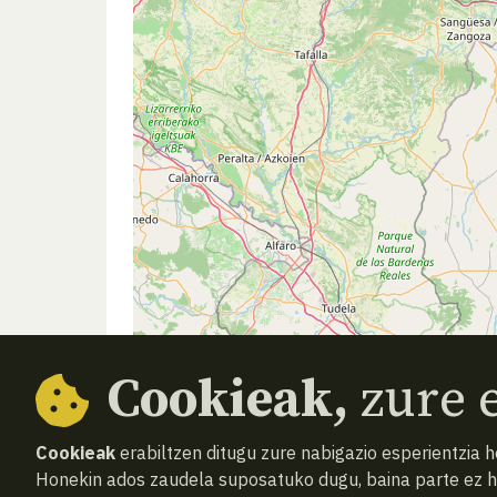
Cookieak,
zure e
Cookieak
erabiltzen ditugu zure nabigazio esperientzia 
Honekin ados zaudela suposatuko dugu, baina parte ez 