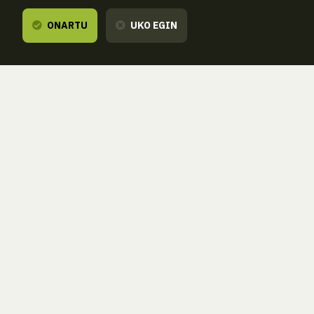
ONARTU
UKO EGIN
Entzuten dizugu,
zure esanetara gau
ZORROAGAGAINA, 11 — 20014 DONOSTIA - SAN SEBASTIÁN 