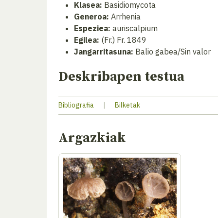
Klasea:
Basidiomycota
Generoa:
Arrhenia
Espeziea:
auriscalpium
Egilea:
(Fr.) Fr. 1849
Jangarritasuna:
Balio gabea/Sin valor
Deskribapen testua
Bibliografia
|
Bilketak
Argazkiak