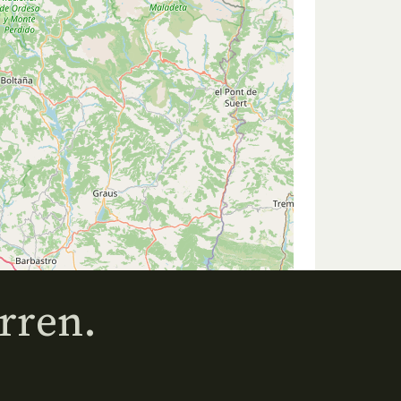
rren.