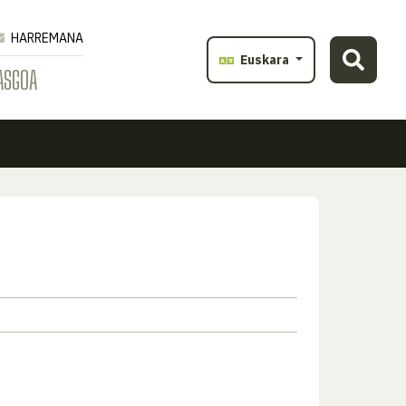
HARREMANA
Euskara
ASGOA