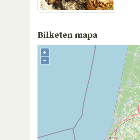
Bilketen mapa
+
−