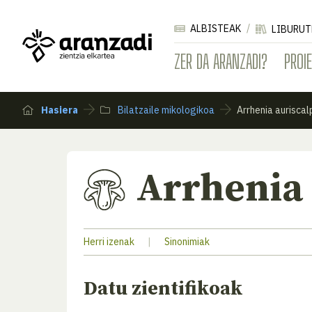
ALBISTEAK
LIBURUT
ZER DA ARANZADI?
PROI
Hasiera
Bilatzaile mikologikoa
Arrhenia auriscal
Arrhenia
Herri izenak
|
Sinonimiak
Datu zientifikoak