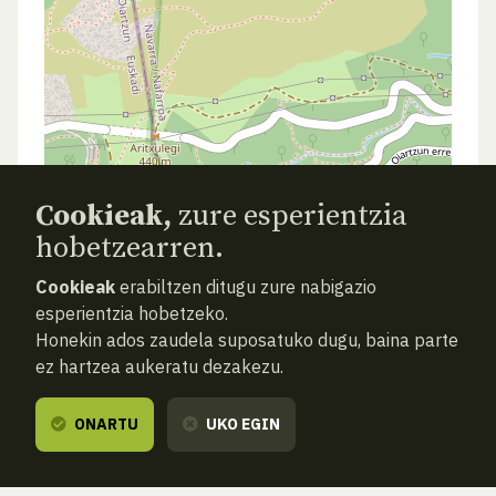
Cookieak,
zure esperientzia
hobetzearren.
Cookieak
erabiltzen ditugu zure nabigazio
esperientzia hobetzeko.
Honekin ados zaudela suposatuko dugu, baina parte
ez hartzea aukeratu dezakezu.
ONARTU
UKO EGIN