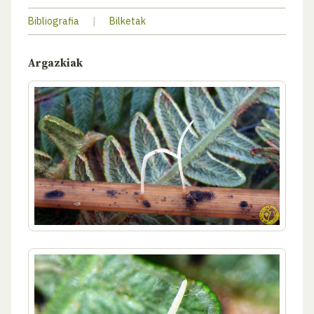
Bibliografia
|
Bilketak
Argazkiak