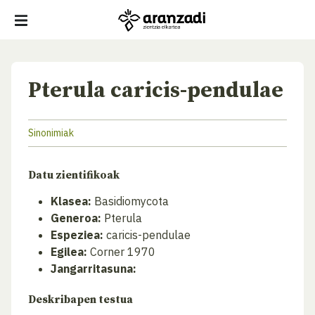
Pterula caricis-pendulae
Sinonimiak
Datu zientifikoak
Klasea:
Basidiomycota
Generoa:
Pterula
Espeziea:
caricis-pendulae
Egilea:
Corner 1970
Jangarritasuna:
Deskribapen testua