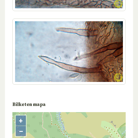
Bilketen mapa
+
−