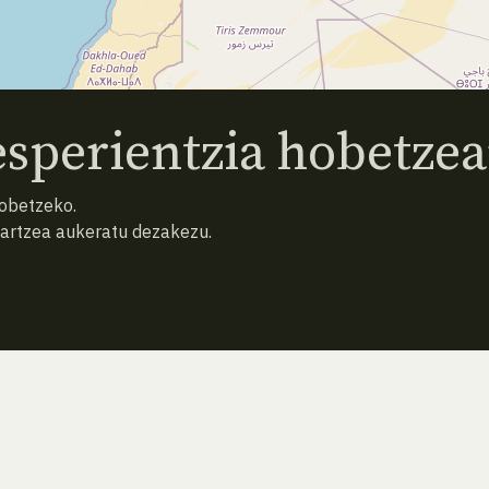
sperientzia hobetzea
hobetzeko.
hartzea aukeratu dezakezu.
AURREKO ESPEZIEA
ATZERA
HURRENGO ESPEZIEA