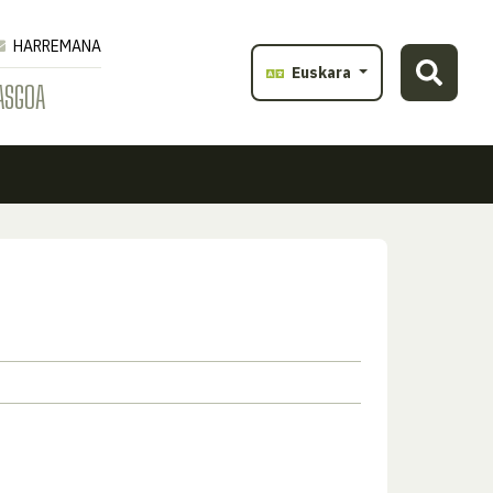
HARREMANA
Euskara
ASGOA