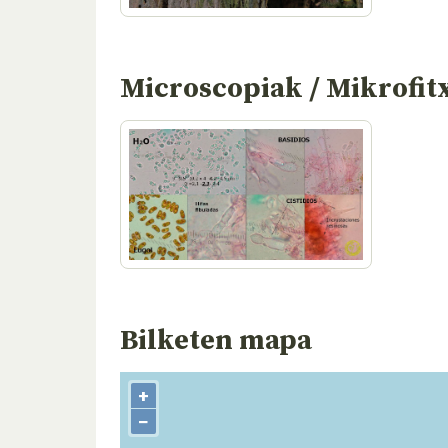
Microscopiak / Mikrofit
Bilketen mapa
+
−