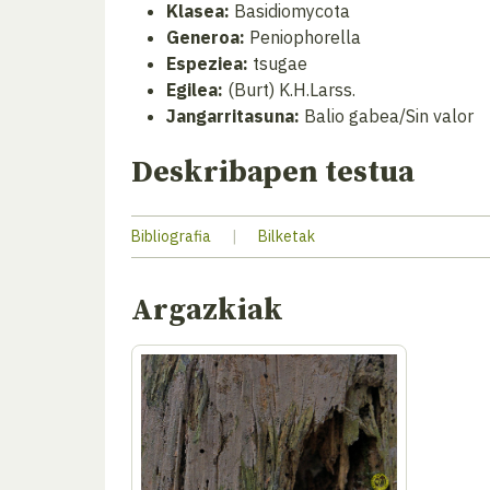
Klasea:
Basidiomycota
Generoa:
Peniophorella
Espeziea:
tsugae
Egilea:
(Burt) K.H.Larss.
Jangarritasuna:
Balio gabea/Sin valor
Deskribapen testua
Bibliografia
|
Bilketak
Argazkiak