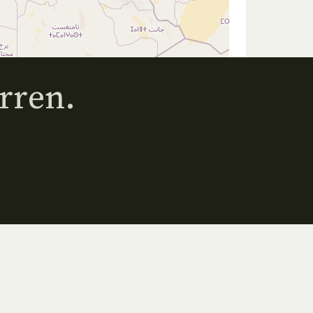
rren.