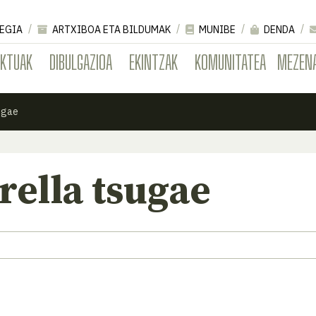
EGIA
ARTXIBOA ETA BILDUMAK
MUNIBE
DENDA
EKTUAK
DIBULGAZIOA
EKINTZAK
KOMUNITATEA
MEZEN
ugae
ella tsugae