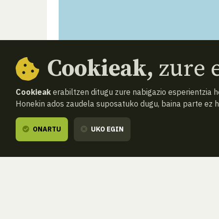
Cookieak,
zure e
Cookieak
erabiltzen ditugu zure nabigazio esperientzia 
Honekin ados zaudela suposatuko dugu, baina parte ez 
ONARTU
UKO EGIN