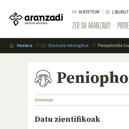
ALBISTEAK
LIBURUT
ZER DA ARANZADI?
PROI
Hasiera
Bilatzaile mikologikoa
Peniophorella ts
Peniophor
Sinonimiak
Datu zientifikoak