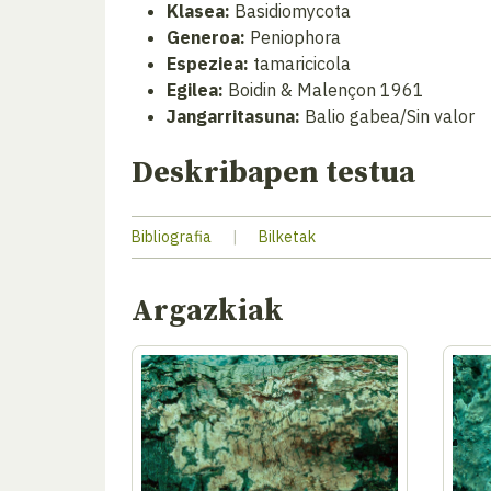
Klasea:
Basidiomycota
Generoa:
Peniophora
Espeziea:
tamaricicola
Egilea:
Boidin & Malençon 1961
Jangarritasuna:
Balio gabea/Sin valor
Deskribapen testua
Bibliografia
|
Bilketak
Argazkiak