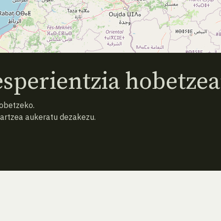
sperientzia hobetzea
hobetzeko.
hartzea aukeratu dezakezu.
AURREKO ESPEZIEA
ATZERA
HURRENGO ESPEZIEA