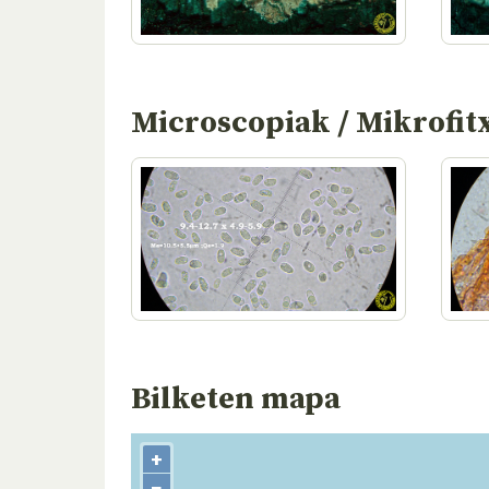
Microscopiak / Mikrofit
Bilketen mapa
+
−