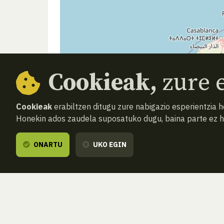
Cookieak,
zure e
Cookieak
erabiltzen ditugu zure nabigazio esperientzia 
Honekin ados zaudela suposatuko dugu, baina parte ez 
ONARTU
UKO EGIN