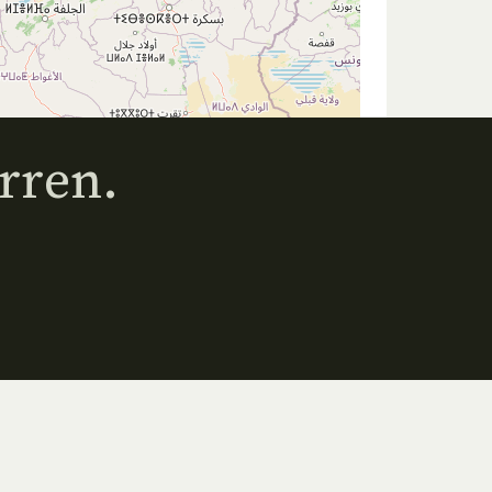
rren.