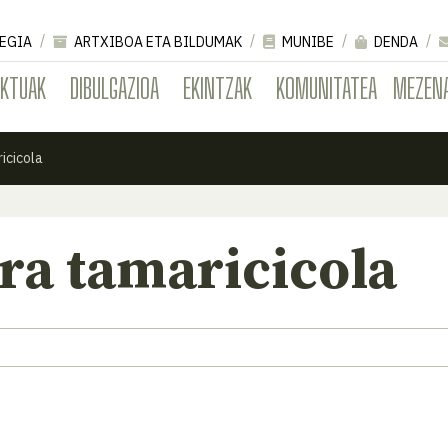
EGIA
ARTXIBOA ETA BILDUMAK
MUNIBE
DENDA
EKTUAK
DIBULGAZIOA
EKINTZAK
KOMUNITATEA
MEZEN
icicola
ra tamaricicola