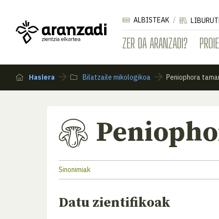
ALBISTEAK
LIBURUT
ZER DA ARANZADI?
PROI
Hasiera
Bilatzaile mikologikoa
Peniophora tamar
Peniopho
Sinonimiak
Datu zientifikoak