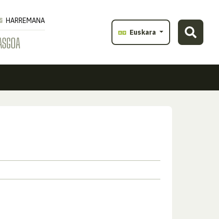
HARREMANA
Euskara
ASGOA