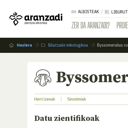
ALBISTEAK
LIBURUT
ZER DA ARANZADI?
PROI
Hasiera
Bilatzaile mikologikoa
Byssomerulius co
Byssomer
Herri izenak
|
Sinonimiak
Datu zientifikoak