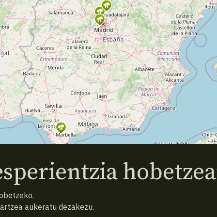
sperientzia hobetzea
hobetzeko.
hartzea aukeratu dezakezu.