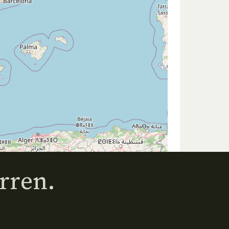
rren.