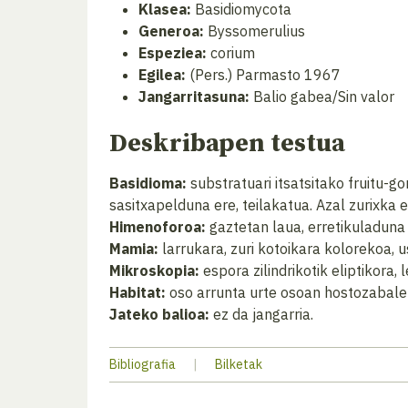
Klasea:
Basidiomycota
Generoa:
Byssomerulius
Espeziea:
corium
Egilea:
(Pers.) Parmasto 1967
Jangarritasuna:
Balio gabea/Sin valor
Deskribapen testua
Basidioma:
substratuari itsatsitako fruitu-g
sasitxapelduna ere, teilakatua. Azal zurixka 
Himenoforoa:
gaztetan laua, erretikuladuna
Mamia:
larrukara, zuri kotoikara kolorekoa,
Mikroskopia:
espora zilindrikotik eliptikora,
Habitat:
oso arrunta urte osoan hostozabalen
Jateko balioa:
ez da jangarria.
Bibliografia
|
Bilketak