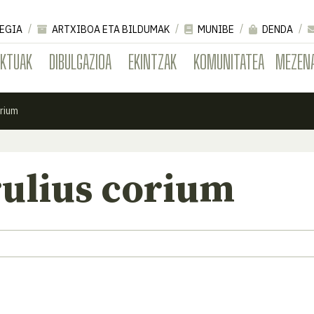
EGIA
ARTXIBOA ETA BILDUMAK
MUNIBE
DENDA
EKTUAK
DIBULGAZIOA
EKINTZAK
KOMUNITATEA
MEZEN
rium
ulius corium