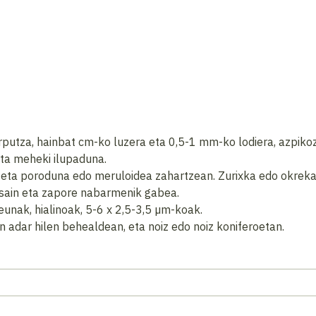
orputza, hainbat cm-ko luzera eta 0,5-1 mm-ko lodiera, azpiko
eta meheki ilupaduna.
 eta poroduna edo meruloidea zahartzean. Zurixka edo okrek
 usain eta zapore nabarmenik gabea.
 leunak, hialinoak, 5-6 x 2,5-3,5 µm-koak.
 adar hilen behealdean, eta noiz edo noiz koniferoetan.