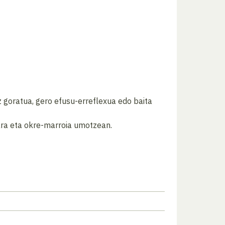
z goratua, gero efusu-erreflexua edo baita
ara eta okre-marroia umotzean.