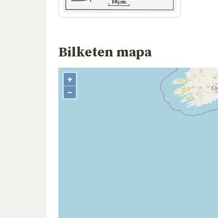
Bilketen mapa
+
−