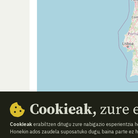
Cookieak,
zure e
Cookieak
erabiltzen ditugu zure nabigazio esperientzia 
Honekin ados zaudela suposatuko dugu, baina parte ez 