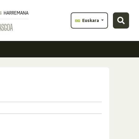
HARREMANA
Euskara
ASGOA