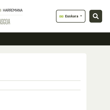
HARREMANA
Euskara
ASGOA