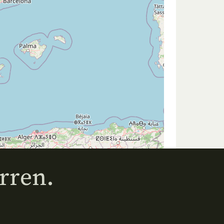
rren.