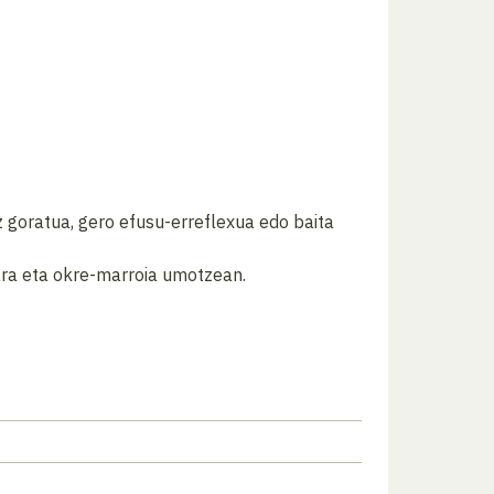
z goratua, gero efusu-erreflexua edo baita
ara eta okre-marroia umotzean.