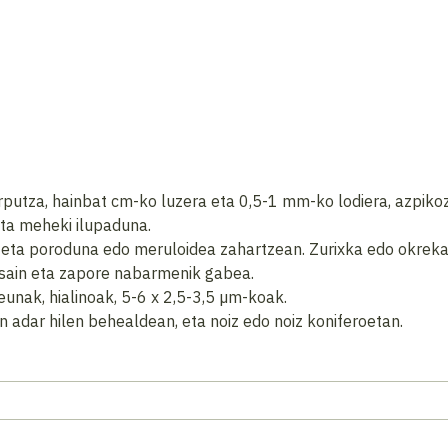
orputza, hainbat cm-ko luzera eta 0,5-1 mm-ko lodiera, azpiko
eta meheki ilupaduna.
 eta poroduna edo meruloidea zahartzean. Zurixka edo okrek
 usain eta zapore nabarmenik gabea.
 leunak, hialinoak, 5-6 x 2,5-3,5 µm-koak.
 adar hilen behealdean, eta noiz edo noiz koniferoetan.