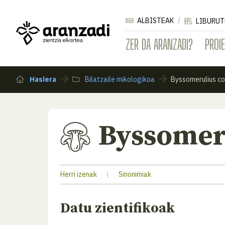
ALBISTEAK
LIBURUT
ZER DA ARANZADI?
PROI
Hasiera
Bilatzaile mikologikoa
Byssomerulius co
Byssomer
Herri izenak
|
Sinonimiak
Datu zientifikoak