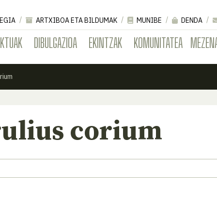
EGIA
ARTXIBOA ETA BILDUMAK
MUNIBE
DENDA
EKTUAK
DIBULGAZIOA
EKINTZAK
KOMUNITATEA
MEZEN
rium
ulius corium