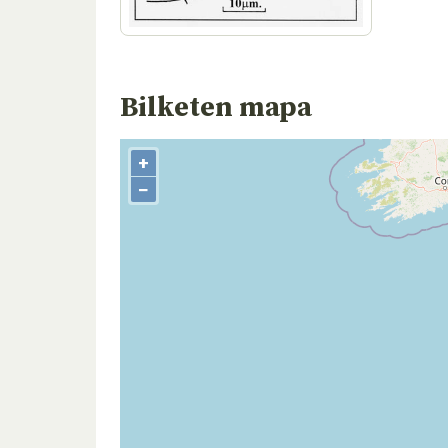
Bilketen mapa
+
−