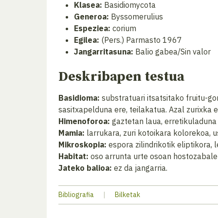
Klasea:
Basidiomycota
Generoa:
Byssomerulius
Espeziea:
corium
Egilea:
(Pers.) Parmasto 1967
Jangarritasuna:
Balio gabea/Sin valor
Deskribapen testua
Basidioma:
substratuari itsatsitako fruitu-g
sasitxapelduna ere, teilakatua. Azal zurixka 
Himenoforoa:
gaztetan laua, erretikuladuna
Mamia:
larrukara, zuri kotoikara kolorekoa,
Mikroskopia:
espora zilindrikotik eliptikora,
Habitat:
oso arrunta urte osoan hostozabalen
Jateko balioa:
ez da jangarria.
Bibliografia
|
Bilketak