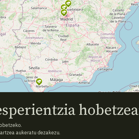
sperientzia hobetzea
hobetzeko.
hartzea aukeratu dezakezu.