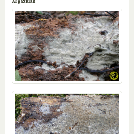
Argazkiak