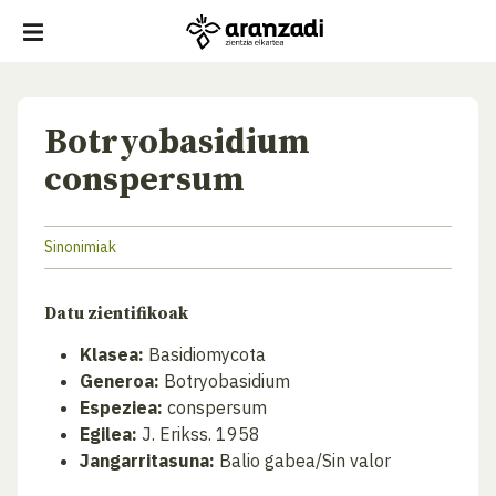
Botryobasidium
conspersum
Sinonimiak
Datu zientifikoak
Klasea:
Basidiomycota
Generoa:
Botryobasidium
Espeziea:
conspersum
Egilea:
J. Erikss. 1958
Jangarritasuna:
Balio gabea/Sin valor