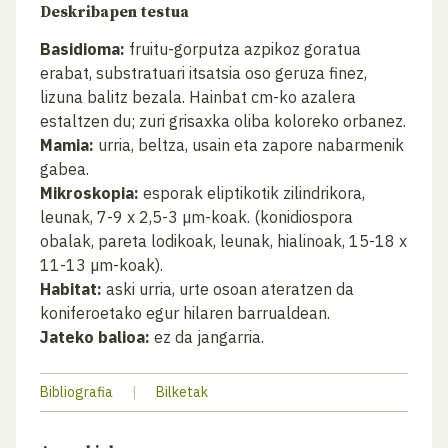
Deskribapen testua
Basidioma:
fruitu-gorputza azpikoz goratua
erabat, substratuari itsatsia oso geruza finez,
lizuna balitz bezala. Hainbat cm-ko azalera
estaltzen du; zuri grisaxka oliba koloreko orbanez.
Mamia:
urria, beltza, usain eta zapore nabarmenik
gabea.
Mikroskopia:
esporak eliptikotik zilindrikora,
leunak, 7-9 x 2,5-3 µm-koak. (konidiospora
obalak, pareta lodikoak, leunak, hialinoak, 15-18 x
11-13 µm-koak).
Habitat:
aski urria, urte osoan ateratzen da
koniferoetako egur hilaren barrualdean.
Jateko balioa:
ez da jangarria.
Bibliografia
|
Bilketak