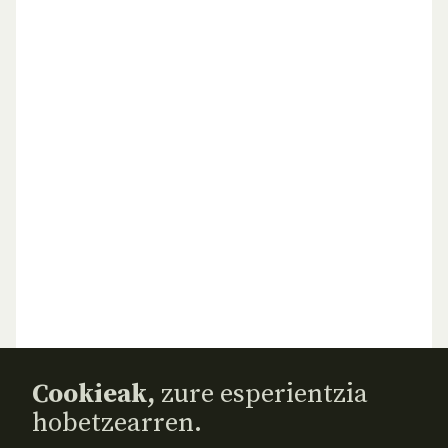
Cookieak,
zure esperientzia
hobetzearren.