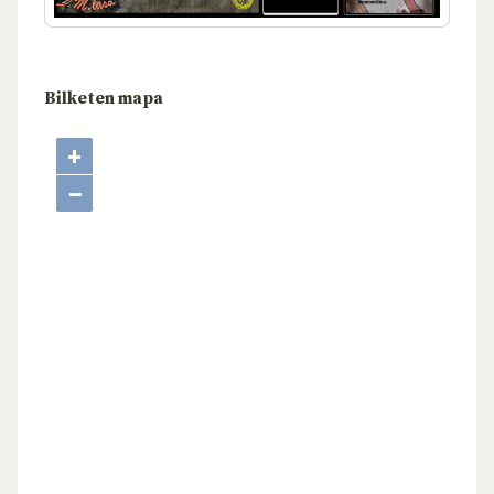
Bilketen mapa
+
−