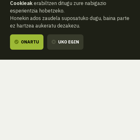
Cookieak
erabiltzen ditugu zure nabigazio
esperientzia hobetzeko.
Honekin ados zaudela suposatuko dugu, baina parte
ez hartzea aukeratu dezakezu.
ONARTU
UKO EGIN