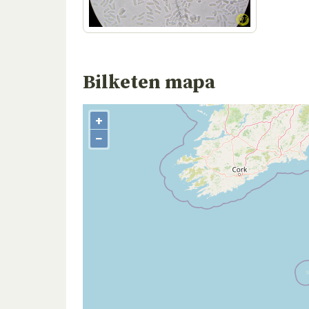
Bilketen mapa
+
−