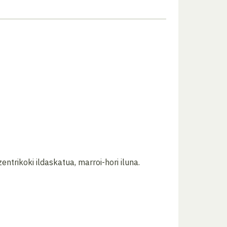
trikoki ildaskatua, marroi-hori iluna.