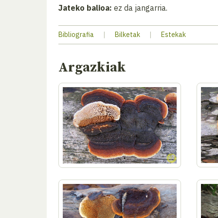
Jateko balioa:
ez da jangarria.
Bibliografia
|
Bilketak
|
Estekak
Argazkiak