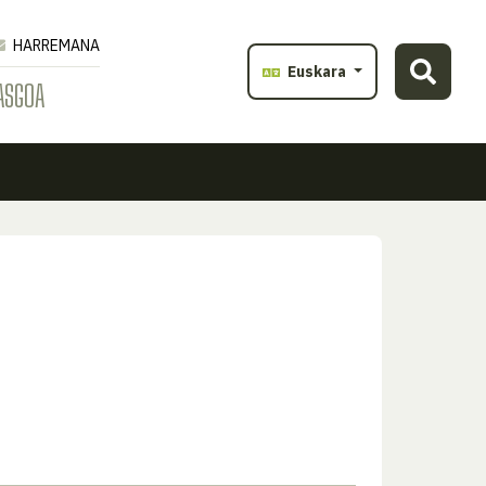
HARREMANA
Euskara
ASGOA