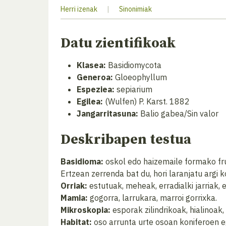
Herri izenak
|
Sinonimiak
Datu zientifikoak
Klasea:
Basidiomycota
Generoa:
Gloeophyllum
Espeziea:
sepiarium
Egilea:
(Wulfen) P. Karst. 1882
Jangarritasuna:
Balio gabea/Sin valor
Deskribapen testua
Basidioma:
oskol edo haizemaile formako frui
Ertzean zerrenda bat du, hori laranjatu argi 
Orriak:
estutuak, meheak, erradialki jarriak,
Mamia:
gogorra, larrukara, marroi gorrixka.
Mikroskopia:
esporak zilindrikoak, hialinoak
Habitat:
oso arrunta urte osoan koniferoen e