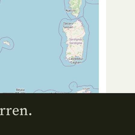
rren.