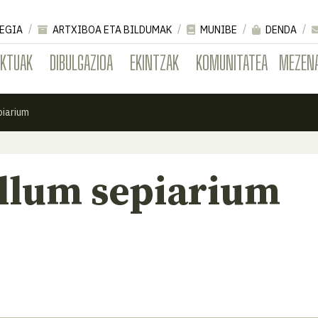
EGIA
ARTXIBOA ETA BILDUMAK
MUNIBE
DENDA
EKTUAK
DIBULGAZIOA
EKINTZAK
KOMUNITATEA
MEZEN
piarium
llum sepiarium