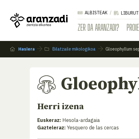
ALBISTEAK
LIBURUT
ZER DA ARANZADI?
PROI
Hasiera
Bilatzaile mikologikoa
Gloeophyllum se
Gloeophy
Herri izena
Euskeraz:
Hesola-ardagaia
Gazteleraz:
Yesquero de las cercas