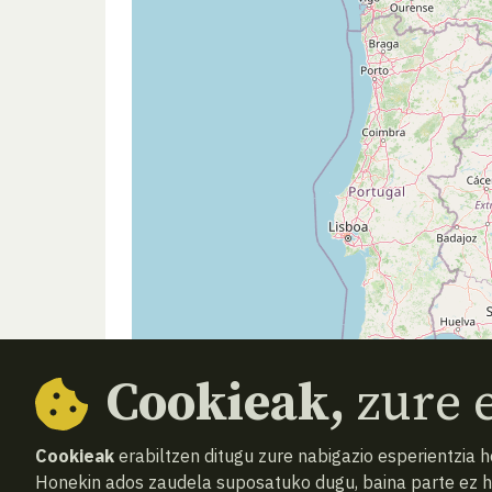
Cookieak,
zure e
Cookieak
erabiltzen ditugu zure nabigazio esperientzia 
Honekin ados zaudela suposatuko dugu, baina parte ez 