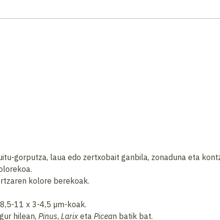
tu-gorputza, laua edo zertxobait ganbila, zonaduna eta kontzen
kolorekoa.
 ertzaren kolore berekoak.
, 8,5-11 x 3-4,5 µm-koak.
gur hilean,
Pinus
,
Larix
eta
Picea
n batik bat.