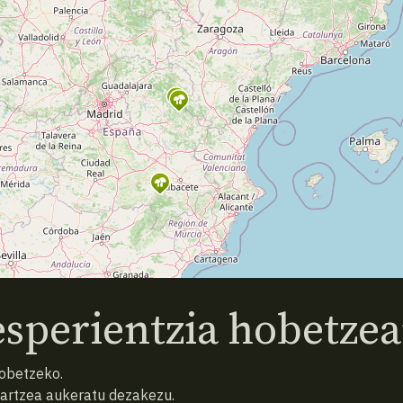
sperientzia hobetzea
hobetzeko.
hartzea aukeratu dezakezu.