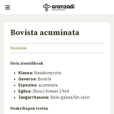
Bovista acuminata
Sinonimiak
Datu zientifikoak
Klasea:
Basidiomycota
Generoa:
Bovista
Espeziea:
acuminata
Egilea:
(Bosc) Kreisel 1964
Jangarritasuna:
Balio gabea/Sin valor
Deskribapen testua