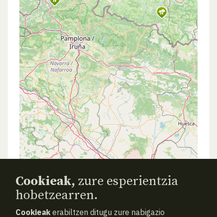
Cookieak,
zure esperientzia
hobetzearren.
Cookieak
erabiltzen ditugu zure nabigazio