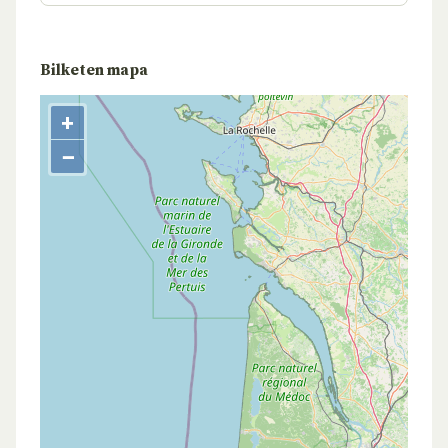
Bilketen mapa
+
−