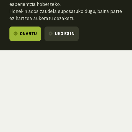
esperientzia hobetzeko.
Honekin ados zaudela suposatuko dugu, baina parte
ez hartzea aukeratu dezakezu.
ONARTU
UKO EGIN