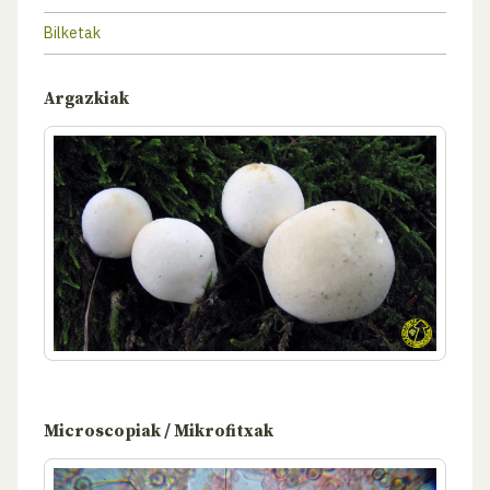
Bilketak
Argazkiak
Microscopiak / Mikrofitxak