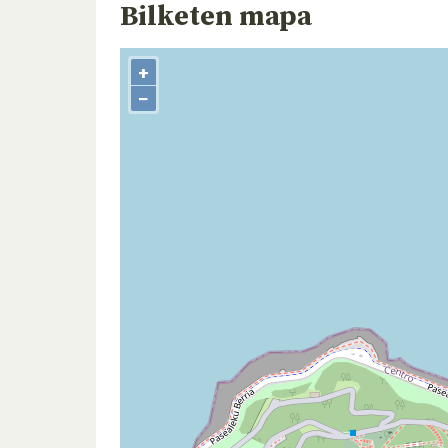
Bilketen mapa
+
−