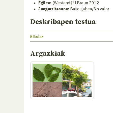
Egilea:
(Westend.) U.Braun 2012
Jangarritasuna:
Balio gabea/Sin valor
Deskribapen testua
Bilketak
Argazkiak