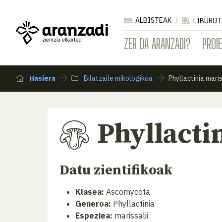
ALBISTEAK
LIBURUT
ZER DA ARANZADI?
PROI
Hasiera
Bilatzaile mikologikoa
Phyllactinia maris
Phyllacti
Datu zientifikoak
Klasea:
Ascomycota
Generoa:
Phyllactinia
Espeziea:
marissalii