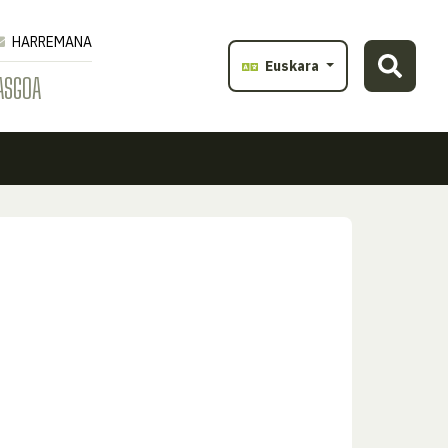
HARREMANA
Euskara
ASGOA