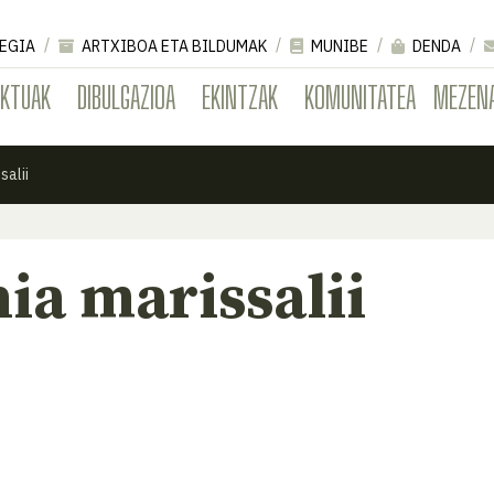
EGIA
ARTXIBOA ETA BILDUMAK
MUNIBE
DENDA
EKTUAK
DIBULGAZIOA
EKINTZAK
KOMUNITATEA
MEZEN
salii
nia marissalii