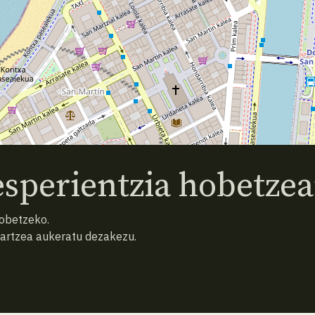
sperientzia hobetzea
hobetzeko.
hartzea aukeratu dezakezu.
AURREKO ESPEZIEA
ATZERA
HURRENGO ESPEZIEA