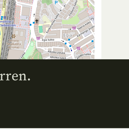
rren.