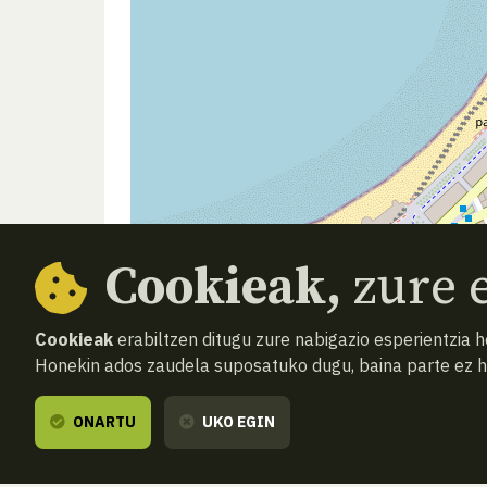
Cookieak,
zure e
Cookieak
erabiltzen ditugu zure nabigazio esperientzia 
Honekin ados zaudela suposatuko dugu, baina parte ez 
ONARTU
UKO EGIN