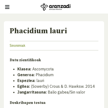
Phacidium lauri
Sinonimiak
Datu zientifikoak
Klasea:
Ascomycota
Generoa:
Phacidium
Espeziea:
lauri
Egilea:
(Sowerby) Crous & D. Hawksw. 2014
Jangarritasuna:
Balio gabea/Sin valor
Deskribapen testua