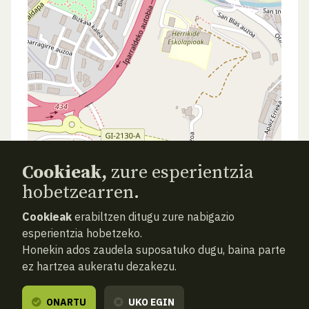
Cookieak,
zure esperientzia
hobetzearren.
AURREKOA
HURRENGOA
ATZERA
Cookieak
erabiltzen ditugu zure nabigazio
esperientzia hobetzeko.
Honekin ados zaudela suposatuko dugu, baina parte
ez hartzea aukeratu dezakezu.
ONARTU
UKO EGIN