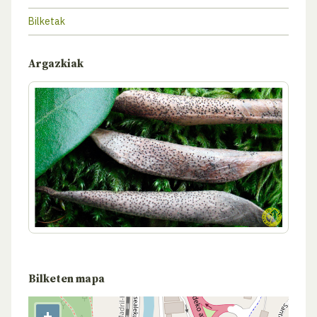
Bilketak
Argazkiak
Bilketen mapa
+