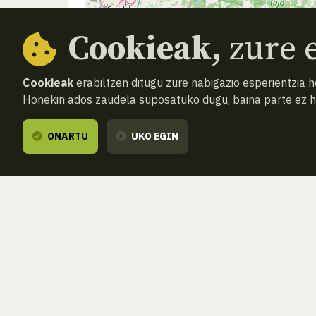
Cookieak,
zure e
Cookieak
erabiltzen ditugu zure nabigazio esperientzia 
Honekin ados zaudela suposatuko dugu, baina parte ez 
ONARTU
UKO EGIN