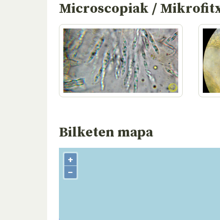
Microscopiak / Mikrofit
Bilketen mapa
+
−