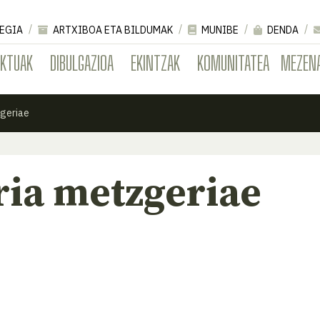
EGIA
ARTXIBOA ETA BILDUMAK
MUNIBE
DENDA
EKTUAK
DIBULGAZIOA
EKINTZAK
KOMUNITATEA
MEZEN
zgeriae
ria metzgeriae