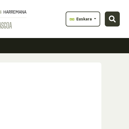
HARREMANA
Euskara
ASGOA