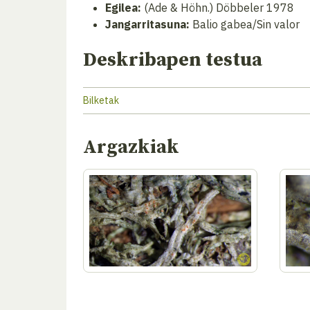
Egilea:
(Ade & Höhn.) Döbbeler 1978
Jangarritasuna:
Balio gabea/Sin valor
Deskribapen testua
Bilketak
Argazkiak