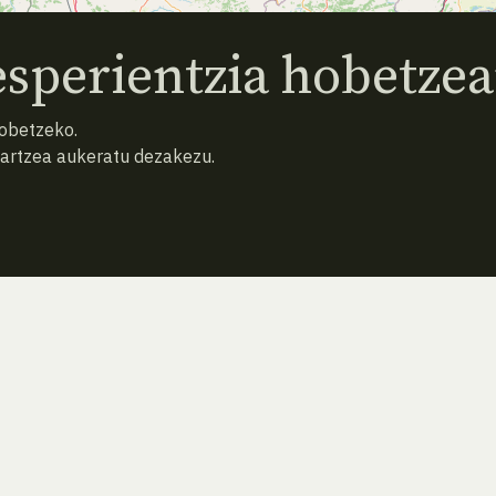
sperientzia hobetzea
hobetzeko.
hartzea aukeratu dezakezu.
AURREKO ESPEZIEA
ATZERA
HURRENGO ESPEZIEA