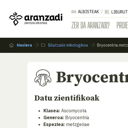
ALBISTEAK
LIBURUT
ZER DA ARANZADI?
PROI
Hasiera
Bilatzaile mikologikoa
Bryocentria met
Bryocent
Datu zientifikoak
Klasea:
Ascomycota
Generoa:
Bryocentria
Espeziea:
metzgeriae