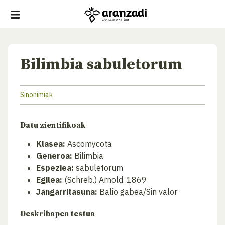
Bilimbia sabuletorum
Sinonimiak
Datu zientifikoak
Klasea:
Ascomycota
Generoa:
Bilimbia
Espeziea:
sabuletorum
Egilea:
(Schreb.) Arnold. 1869
Jangarritasuna:
Balio gabea/Sin valor
Deskribapen testua