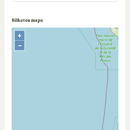
Bilketen mapa
+
−