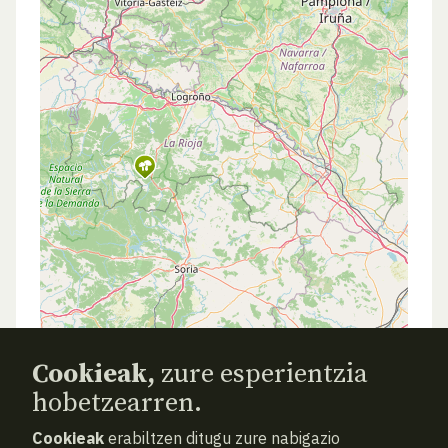
Cookieak,
zure esperientzia
hobetzearren.
Cookieak
erabiltzen ditugu zure nabigazio