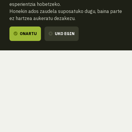
esperientzia hobetzeko.
Honekin ados zaudela suposatuko dugu, baina parte
ez hartzea aukeratu dezakezu.
ONARTU
UKO EGIN