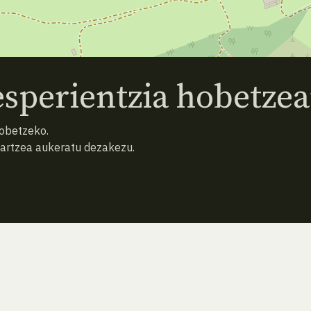
sperientzia hobetzea
hobetzeko.
hartzea aukeratu dezakezu.
ATZERA
HURRENGO ESPEZIEA