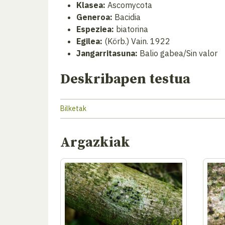
Klasea:
Ascomycota
Generoa:
Bacidia
Espeziea:
biatorina
Egilea:
(Körb.) Vain. 1922
Jangarritasuna:
Balio gabea/Sin valor
Deskribapen testua
Bilketak
Argazkiak