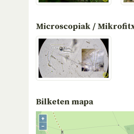
Microscopiak / Mikrofit
Bilketen mapa
+
−