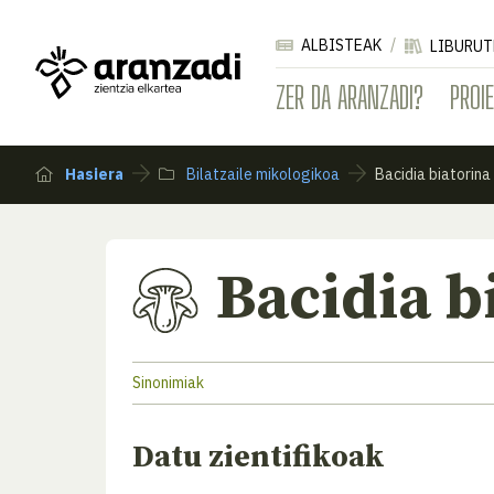
ALBISTEAK
LIBURUT
ZER DA ARANZADI?
PROI
Hasiera
Bilatzaile mikologikoa
Bacidia biatorina
Bacidia b
Sinonimiak
Datu zientifikoak