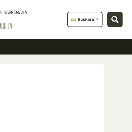
HARREMANA
Euskara
ASGOA