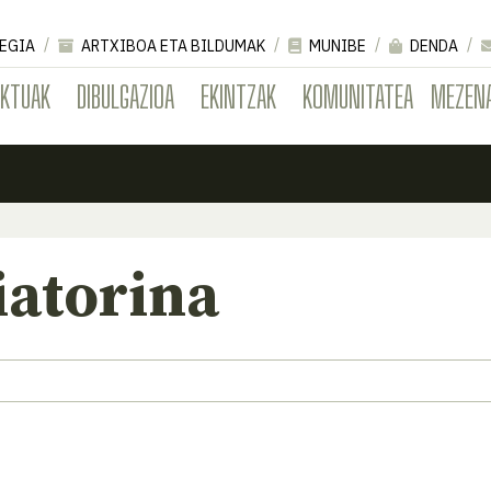
EGIA
ARTXIBOA ETA BILDUMAK
MUNIBE
DENDA
EKTUAK
DIBULGAZIOA
EKINTZAK
KOMUNITATEA
MEZEN
iatorina