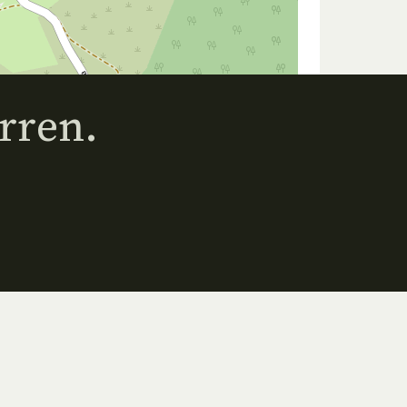
rren.