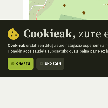
Cookieak,
zure e
Cookieak
erabiltzen ditugu zure nabigazio esperientzia 
Honekin ados zaudela suposatuko dugu, baina parte ez 
ONARTU
UKO EGIN