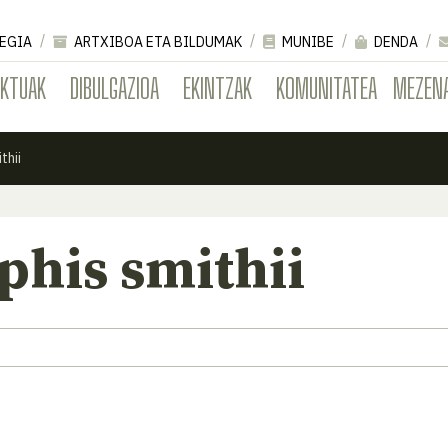
EGIA
ARTXIBOA ETA BILDUMAK
MUNIBE
DENDA
EKTUAK
DIBULGAZIOA
EKINTZAK
KOMUNITATEA
MEZEN
thii
his smithii