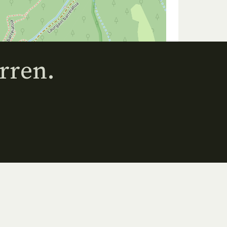
rren.