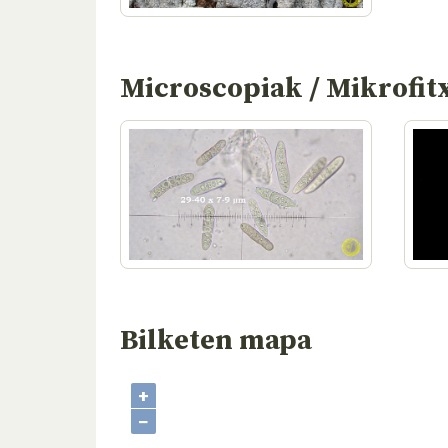
Microscopiak / Mikrofit
Bilketen mapa
+
−