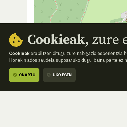
Cookieak,
zure e
Cookieak
erabiltzen ditugu zure nabigazio esperientzia 
Honekin ados zaudela suposatuko dugu, baina parte ez 
ONARTU
UKO EGIN