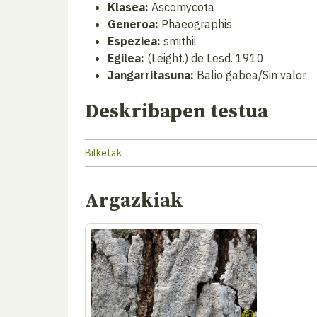
Klasea:
Ascomycota
Generoa:
Phaeographis
Espeziea:
smithii
Egilea:
(Leight.) de Lesd. 1910
Jangarritasuna:
Balio gabea/Sin valor
Deskribapen testua
Bilketak
Argazkiak