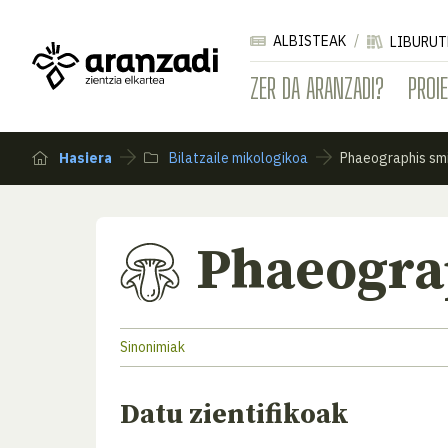
ALBISTEAK
LIBURUT
ZER DA ARANZADI?
PROI
Hasiera
Bilatzaile mikologikoa
Phaeographis smi
Phaeograp
Sinonimiak
Datu zientifikoak