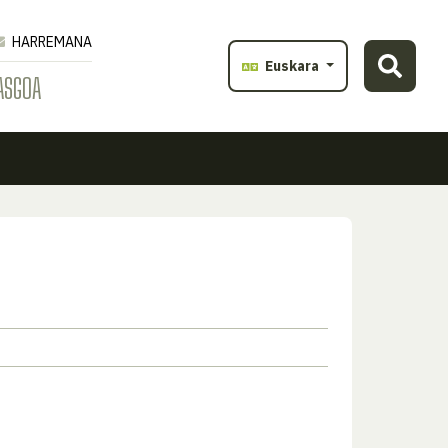
HARREMANA
Euskara
ASGOA