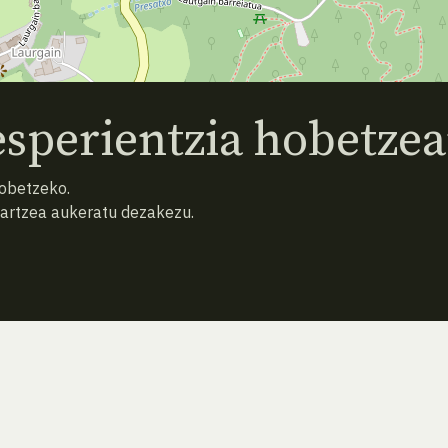
sperientzia hobetzea
hobetzeko.
hartzea aukeratu dezakezu.
AURREKO ESPEZIEA
ATZERA
HURRENGO ESPEZIEA