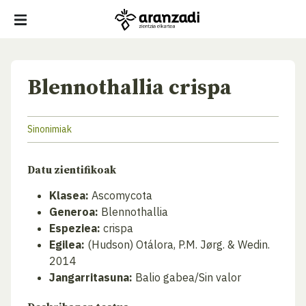
Blennothallia crispa
Sinonimiak
Datu zientifikoak
Klasea:
Ascomycota
Generoa:
Blennothallia
Espeziea:
crispa
Egilea:
(Hudson) Otálora, P.M. Jørg. & Wedin.
2014
Jangarritasuna:
Balio gabea/Sin valor