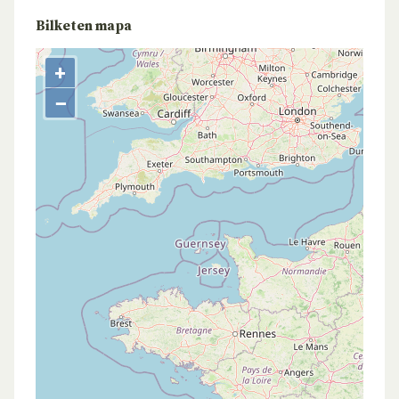
Bilketen mapa
+
−