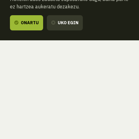
ez hartzea aukeratu dezakezu.
ONARTU
UKO EGIN
AURREKOA
HURRENGOA
ATZERA