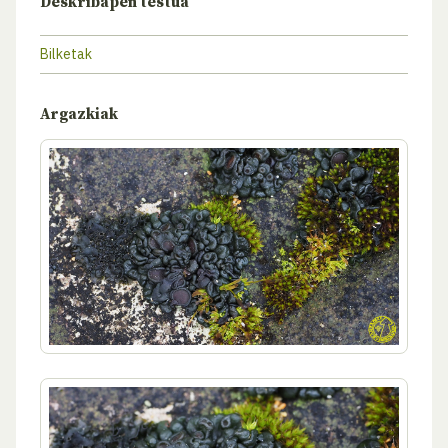
Deskribapen testua
Bilketak
Argazkiak