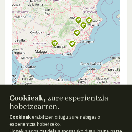
Cookieak,
zure esperientzia
hobetzearren.
Cookieak
erabiltzen ditugu zure nabigazio
esperientzia hobetzeko.
Honekin ados zaudela suposatuko dugu, baina parte