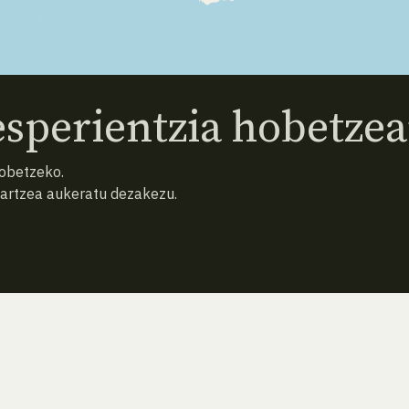
sperientzia hobetzea
hobetzeko.
hartzea aukeratu dezakezu.
AURREKO ESPEZIEA
ATZERA
HURRENGO ESPEZIEA