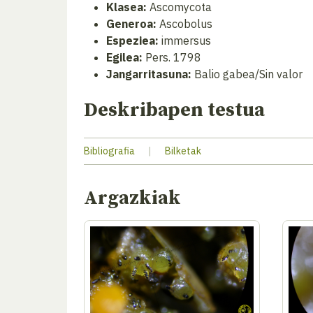
Klasea:
Ascomycota
Generoa:
Ascobolus
Espeziea:
immersus
Egilea:
Pers. 1798
Jangarritasuna:
Balio gabea/Sin valor
Deskribapen testua
Bibliografia
|
Bilketak
Argazkiak