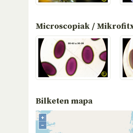
Microscopiak / Mikrofit
Bilketen mapa
+
−