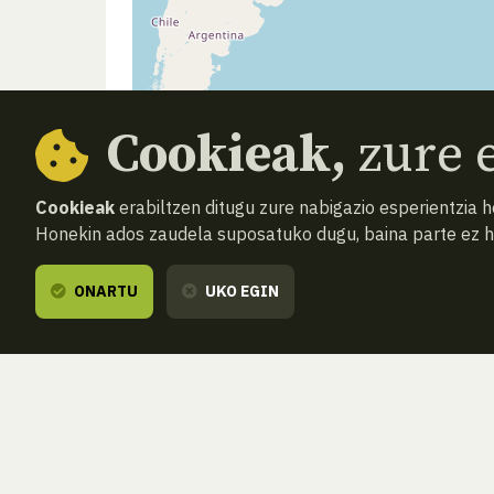
Cookieak,
zure e
Cookieak
erabiltzen ditugu zure nabigazio esperientzia 
Honekin ados zaudela suposatuko dugu, baina parte ez 
ONARTU
UKO EGIN