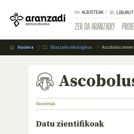
ALBISTEAK
LIBURUT
ZER DA ARANZADI?
PROI
Hasiera
Bilatzaile mikologikoa
Ascobolus immer
Ascobolu
Sinonimiak
Datu zientifikoak