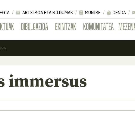
EGIA
ARTXIBOA ETA BILDUMAK
MUNIBE
DENDA
EKTUAK
DIBULGAZIOA
EKINTZAK
KOMUNITATEA
MEZEN
sus
s immersus