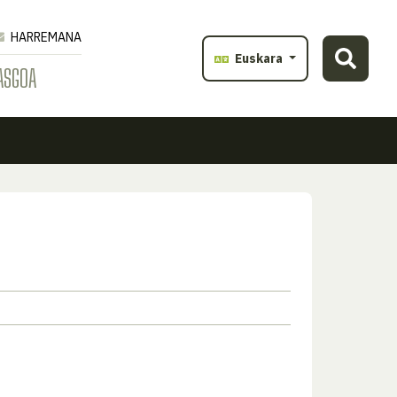
HARREMANA
Euskara
ASGOA