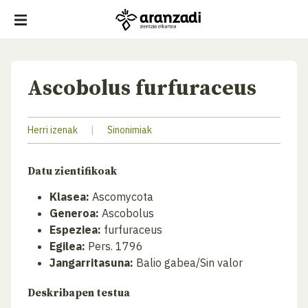
Ascobolus furfuraceus
Herri izenak
|
Sinonimiak
Datu zientifikoak
Klasea:
Ascomycota
Generoa:
Ascobolus
Espeziea:
furfuraceus
Egilea:
Pers. 1796
Jangarritasuna:
Balio gabea/Sin valor
Deskribapen testua