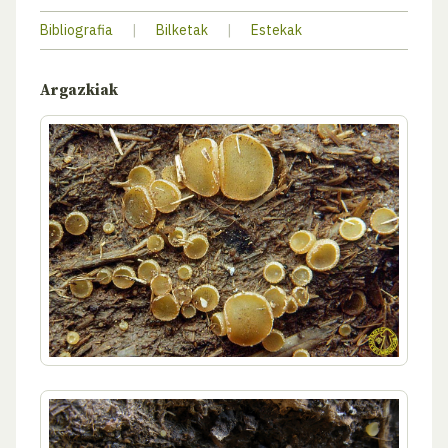
Bibliografia
|
Bilketak
|
Estekak
Argazkiak