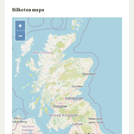
Bilketen mapa
+
−