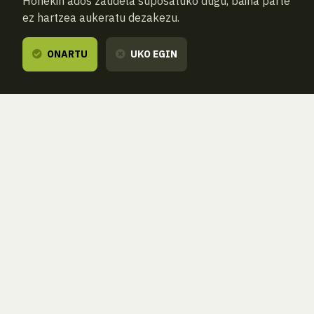
Honekin ados zaudela suposatuko dugu, baina parte
ez hartzea aukeratu dezakezu.
ONARTU
UKO EGIN