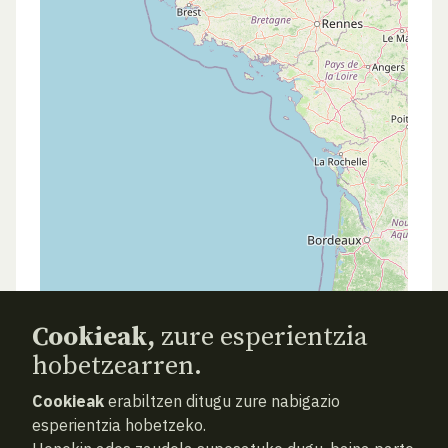
Cookieak,
zure esperientzia
hobetzearren.
Cookieak
erabiltzen ditugu zure nabigazio
esperientzia hobetzeko.