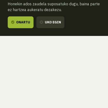
Honekin ados zaudela suposatuko dugu, baina parte
ez hartzea aukeratu dezakezu.
ONARTU
UKO EGIN