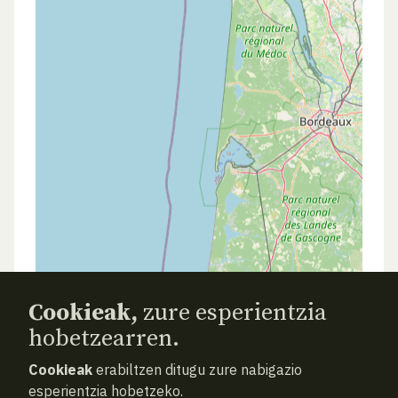
Cookieak,
zure esperientzia
hobetzearren.
Cookieak
erabiltzen ditugu zure nabigazio
esperientzia hobetzeko.