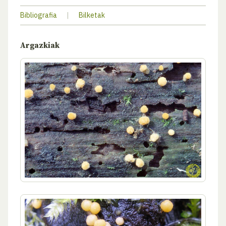
Bibliografia
|
Bilketak
Argazkiak