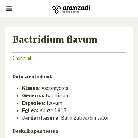
Bactridium flavum
Sinonimiak
Datu zientifikoak
Klasea:
Ascomycota
Generoa:
Bactridium
Espeziea:
flavum
Egilea:
Kunze 1817
Jangarritasuna:
Balio gabea/Sin valor
Deskribapen testua