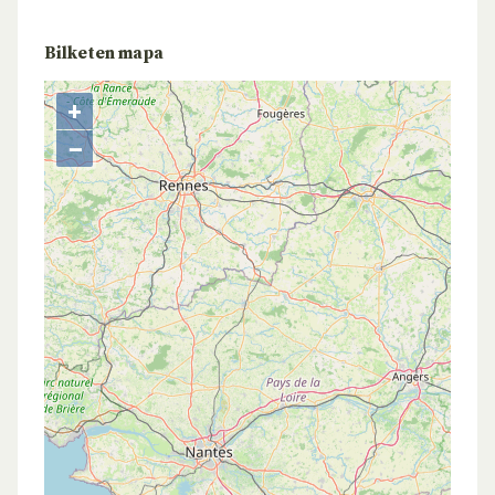
Bilketen mapa
+
−