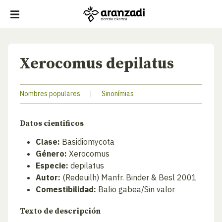
Xerocomus depilatus
Nombres populares
|
Sinonímias
Datos cientificos
Clase:
Basidiomycota
Género:
Xerocomus
Especie:
depilatus
Autor:
(Redeuilh) Manfr. Binder & Besl 2001
Comestibilidad:
Balio gabea/Sin valor
Texto de descripción