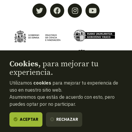
Cookies,
para mejorar tu
experiencia.
Utilizamos
cookies
para mejorar tu experiencia de
© 2026
Aranzadi — Zientzia elkartea
uso en nuestro sitio web.
Asumiremos que estás de acuerdo con esto, pero
Términos y condiciones
puedes optar por no participar.
Política de privacidad
Cookies
ACEPTAR
RECHAZAR