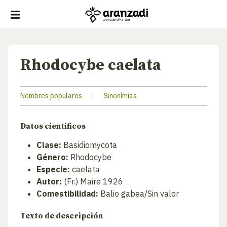
Rhodocybe caelata
Nombres populares
|
Sinonímias
Datos cientificos
Clase:
Basidiomycota
Género:
Rhodocybe
Especie:
caelata
Autor:
(Fr.) Maire 1926
Comestibilidad:
Balio gabea/Sin valor
Texto de descripción