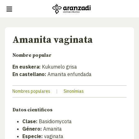
Amanita vaginata
Nombre popular
En euskera:
Kukumelo grisa
En castellano:
Amanita enfundada
Nombres populares
|
Sinonímias
Datos cientificos
Clase:
Basidiomycota
Género:
Amanita
Especie:
vaginata