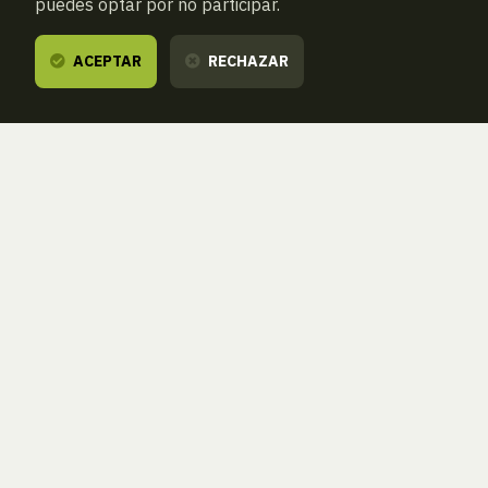
puedes optar por no participar.
ACEPTAR
RECHAZAR
Te escuchamos,
estamos a tu disposición.
ZORROAGAGAINA, 11 — 20014 DONOSTIA - SAN SEBASTIÁN (GIPUZKOA
· SPAIN)
T.
943 46 61 42
aranzadi@aranzadi.eus