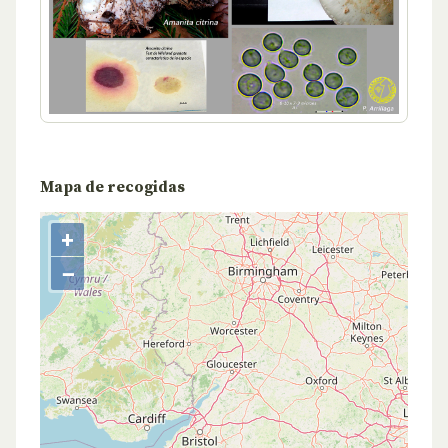
Mapa de recogidas
+
−